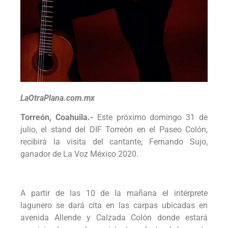
LaOtraPlana.com.mx
Torreón, Coahuila.-
Este próximo domingo 31 de
julio, el stand del DIF Torreón en el Paseo Colón,
recibirá la visita del cantante, Fernando Sujo,
ganador de La Voz México 2020.
A partir de las 10 de la mañana el intérprete
lagunero se dará cita en las carpas ubicadas en
avenida Allende y Calzada Colón donde estará