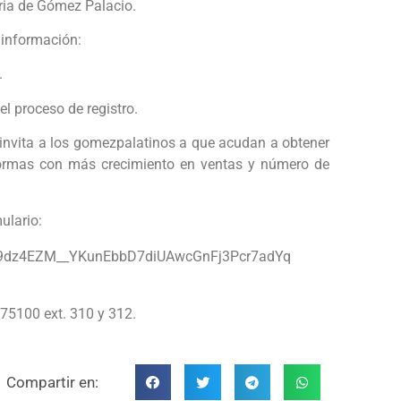
ria de Gómez Palacio.
 información:
.
l proceso de registro.
e invita a los gomezpalatinos a que acudan a obtener
formas con más crecimiento en ventas y número de
mulario:
2F9dz4EZM__YKunEbbD7diUAwcGnFj3Pcr7adYq
75100 ext. 310 y 312.
Compartir en: