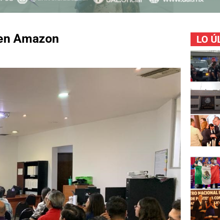
 en Amazon
LO Ú