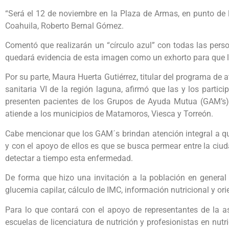
“Será el 12 de noviembre en la Plaza de Armas, en punto de l
Coahuila, Roberto Bernal Gómez.
Comentó que realizarán un “círculo azul” con todas las pers
quedará evidencia de esta imagen como un exhorto para que l
Por su parte, Maura Huerta Gutiérrez, titular del programa de a
sanitaria VI de la región laguna, afirmó que las y los partic
presenten pacientes de los Grupos de Ayuda Mutua (GAM’s) d
atiende a los municipios de Matamoros, Viesca y Torreón.
Cabe mencionar que los GAM´s brindan atención integral a q
y con el apoyo de ellos es que se busca permear entre la ci
detectar a tiempo esta enfermedad.
De forma que hizo una invitación a la población en genera
glucemia capilar, cálculo de IMC, información nutricional y or
Para lo que contará con el apoyo de representantes de la a
escuelas de licenciatura de nutrición y profesionistas en nut