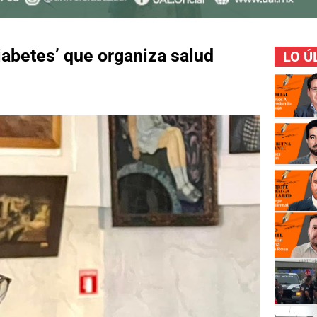
iabetes’ que organiza salud
LO Ú