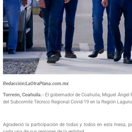
Redacción|LaOtraPlana.com.mx
Torreón, Coahuila.-
El gobernador de Coahuila, Miguel Ángel 
del Subcomité Técnico Regional Covid-19 en la Región Laguna
Agradeció la participación de todas y todos en esta mesa, p
cada una de sus regiones de la entidad.