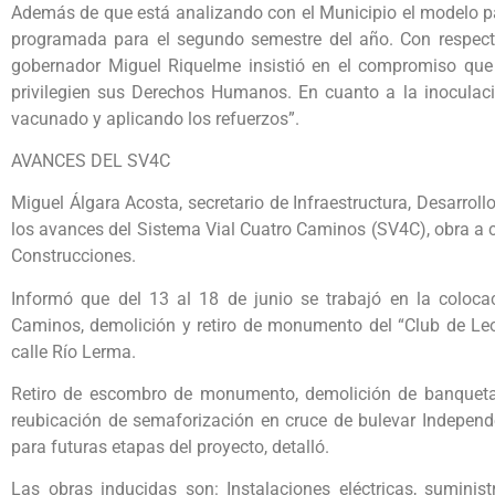
Además de que está analizando con el Municipio el modelo para
programada para el segundo semestre del año. Con respecto
gobernador Miguel Riquelme insistió en el compromiso que t
privilegien sus Derechos Humanos. En cuanto a la inoculació
vacunado y aplicando los refuerzos”.
AVANCES DEL SV4C
Miguel Álgara Acosta, secretario de Infraestructura, Desarro
los avances del Sistema Vial Cuatro Caminos (SV4C), obra a 
Construcciones.
Informó que del 13 al 18 de junio se trabajó en la coloc
Caminos, demolición y retiro de monumento del “Club de Leon
calle Río Lerma.
Retiro de escombro de monumento, demolición de banqueta p
reubicación de semaforización en cruce de bulevar Indepen
para futuras etapas del proyecto, detalló.
Las obras inducidas son: Instalaciones eléctricas, suministr