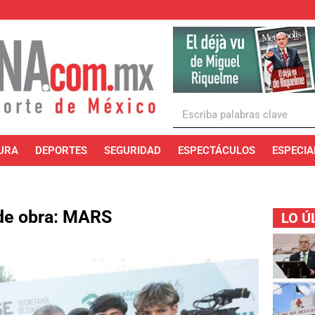
URA
DEPORTES
SEGURIDAD
ESPECTÁCULOS
ESPECIA
 de obra: MARS
LO Ú