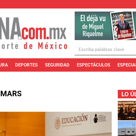
URA
DEPORTES
SEGURIDAD
ESPECTÁCULOS
ESPECIA
d: MARS
LO Ú