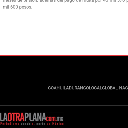
meses de prisión, además del pago de multa por 43 mil 570 
mil 600 pesos.
COAHUILA
DURANGO
LOCAL
GLOBAL
NAC