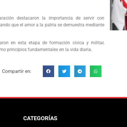
aración destacaron la importancia de servir con
tando que el amor a la patria se demuestra mediante
aron en esta etapa de formación cívica y militar,
omo principios fundamentales en la vida diaria.
Compartir en:
CATEGORÍAS