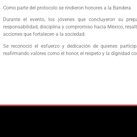
Como parte del protocolo se rindieron honores a la Bandera.
Durante el evento, los jóvenes que concluyeron su prep
responsabilidad, disciplina y compromiso hacia México, resal
acciones que fortalecen a la sociedad.
Se reconoció el esfuerzo y dedicación de quienes particip
reafirmando valores como el honor, el respeto y la dignidad c