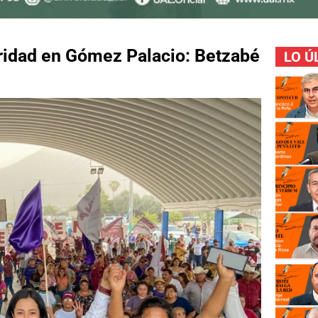
oridad en Gómez Palacio: Betzabé
LO Ú