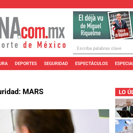
URA
DEPORTES
SEGURIDAD
ESPECTÁCULOS
ESPECIA
guridad: MARS
LO Ú