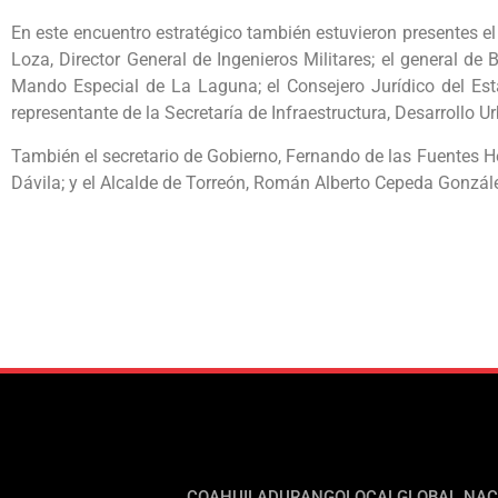
En este encuentro estratégico también estuvieron presentes 
Loza, Director General de Ingenieros Militares; el general d
Mando Especial de La Laguna; el Consejero Jurídico del Est
representante de la Secretaría de Infraestructura, Desarrollo 
También el secretario de Gobierno, Fernando de las Fuentes He
Dávila; y el Alcalde de Torreón, Román Alberto Cepeda Gonzále
COAHUILA
DURANGO
LOCAL
GLOBAL
NAC