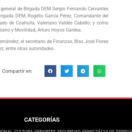
el general de Brigada DEM Sergio Fernando Cervantes
e Brigada DEM, Rogelio García Pérez, Comandante del
ado de Coahuila, Valeriano Valdés Cabello; y como
Urbano y Movilidad, Arturo Hoyos Gardea.
rnández; el secretario de Finanzas, Blas José Flores
z; entre otras autoridades.
Compartir en:
CATEGORÍAS
IONAL
CULTURA
DEPORTES
SEGURIDAD
ESPECTÁCULOS
ESPECI