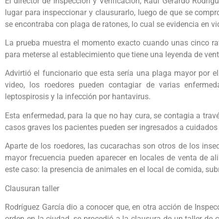
El director de Inspección y Verificación, Raúl Gerardo Rodríg
lugar para inspeccionar y clausurarlo, luego de que se comp
se encontraba con plaga de ratones, lo cual se evidencia en vi
La prueba muestra el momento exacto cuando unas cinco rata
para meterse al establecimiento que tiene una leyenda de ven
Advirtió el funcionario que esta sería una plaga mayor por e
video, los roedores pueden contagiar de varias enfermed
leptospirosis y la infección por hantavirus.
Esta enfermedad, para la que no hay cura, se contagia a travé
casos graves los pacientes pueden ser ingresados a cuidados 
Aparte de los roedores, las cucarachas son otros de los ins
mayor frecuencia pueden aparecer en locales de venta de ali
este caso: la presencia de animales en el local de comida, sub
Clausuran taller
Rodríguez García dio a conocer que, en otra acción de Inspecc
orden en la ciudad, se procedió a la clausura de un taller de