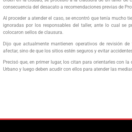
consecuencia del desacato a recomendaciones previas de Prot
Al proceder a atender el caso, se encontró que tenía mucho 
ignoradas por los responsables del taller, ante lo cual se 
colocaron sellos de clausura.
Dijo que actualmente mantienen operativos de revisión de t
afectar, sino de que los sitios estén seguros y evitar accidente
Precisó que, en primer lugar, los citan para orientarles con 
Urbano y luego deben acudir con ellos para atender las media