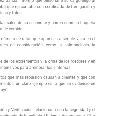
uez García, informó que personal a su cargo llegó al
robó que no contaba con certificado de fumigación y
deos y fotos.
s salen de su escondite y corren sobre la baqueta
ta de comida.
l número de ratas que aparecen a simple vista en el
ades de consideración, como la salmonelosis, la
s de los excrementos y la orina de los roedores y en
intensivos para aminorar los síntomas.
ectos que más repulsión causan a clientes y que con
mentos, un claro ejemplo es lo que se evidenció en
rayó.
ión y Verificación, relacionada con la seguridad y el
 carpintería de la colonia Moderna, denominado JR, a