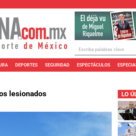
URA
DEPORTES
SEGURIDAD
ESPECTÁCULOS
ESPECIA
dos lesionados
LO Ú