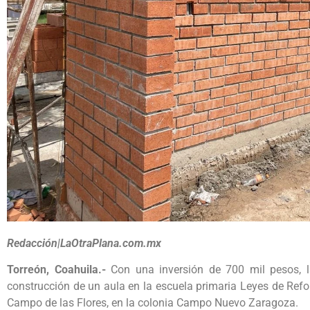
Redacción|LaOtraPlana.com.mx
Torreón, Coahuila.-
Con una inversión de 700 mil pesos, l
construcción de un aula en la escuela primaria Leyes de Ref
Campo de las Flores, en la colonia Campo Nuevo Zaragoza.