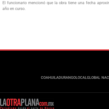
El funcionario mencionó que la obra tiene una fecha aproxi
año en curso.
COAHUILA
DURANGO
LOCAL
GLOBAL
NAC