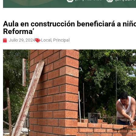
Aula en construcción beneficiará a niño
Reforma’
Julio 29, 2024
Local
,
Principal