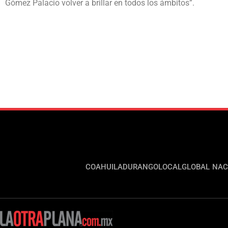
Gómez Palacio volver a brillar en todos los ámbitos”.
COAHUILA
DURANGO
LOCAL
GLOBAL
NAC