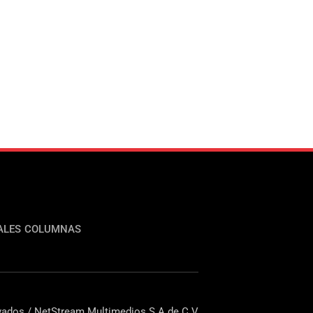
ALES
COLUMNAS
ados / NetStream Multimedios S.A de C.V