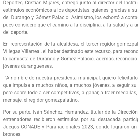
Deportes, Cristian Mijares, entregó junto al director del Inst
estímulos económicos a los deportistas, quienes, gracias a su
de Durango y Gómez Palacio. Asimismo, los exhortó a contagi
pues consideró que el camino a la disciplina, a la salud y a 
del deporte.
En representación de la alcaldesa, el tercer regidor gomezpa
Villegas Villarreal, el haber destinado este recurso, para reco
la camiseta de Durango y Gómez Palacio, además, reconoció e
jóvenes duranguenses.
“A nombre de nuestra presidenta municipal, quiero felicitarl
que impulsa a muchos niños, a muchos jóvenes, a seguir su e
pero sobre todo a ser competitivos, a ganar, a traer medallas,
mensaje, el regidor gomezpalatino.
Por su parte, Iván Sánchez Hernández, titular de la Direcció
entrenadores recibieron estímulos por su destacada partic
Juegos CONADE y Paranacionales 2023, donde lograron un to
bronces.