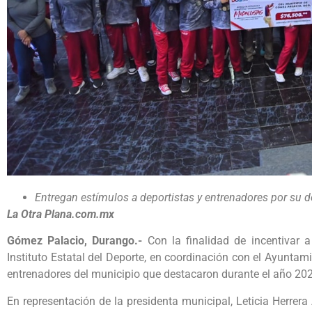
Entregan estímulos a deportistas y entrenadores por su d
La Otra Plana.com.mx
Gómez Palacio, Durango.-
Con la finalidad de incentivar 
Instituto Estatal del Deporte, en coordinación con el Ayuntam
entrenadores del municipio que destacaron durante el año 2023
En representación de la presidenta municipal, Leticia Herrera 