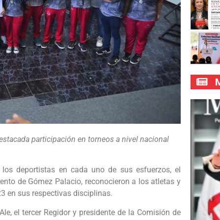
M
estacada participación en torneos a nivel nacional
a los deportistas en cada uno de sus esfuerzos, el
iento de Gómez Palacio, reconocieron a los atletas y
 en sus respectivas disciplinas.
Ale, el tercer Regidor y presidente de la Comisión de