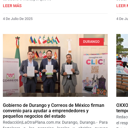
LEER MÁS
LEER 
4 De Julio De 2025
4 De Ju
DURANGO
Gobierno de Durango y Correos de México firman
OXXO 
convenio para ayudar a emprendedores y
tempo
pequeños negocios del estado
Redac
Redacción|LaOtraPlana.com.mx Durango, Durango.- Para
el res