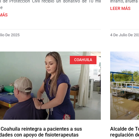
l de Protección Civil recibió un donativo de 10 mil
infarto, afuera
de
LEER MÁS
MÁS
lio De 2025
4 De Julio De 20
COAHUILA
Coahuila reintegra a pacientes a sus
Alcalde de T
idades con apoyo de fisioterapeutas
regulación d