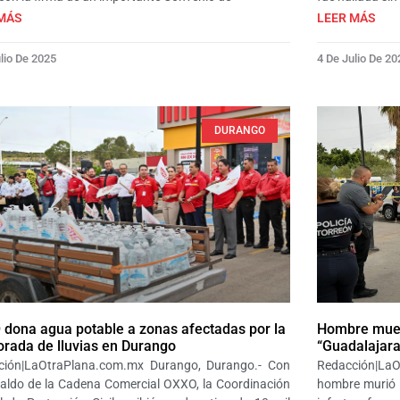
MÁS
LEER MÁS
lio De 2025
4 De Julio De 20
DURANGO
dona agua potable a zonas afectadas por la
Hombre muer
rada de lluvias en Durango
“Guadalajara
ción|LaOtraPlana.com.mx Durango, Durango.- Con
Redacción|La
paldo de la Cadena Comercial OXXO, la Coordinación
hombre murió l