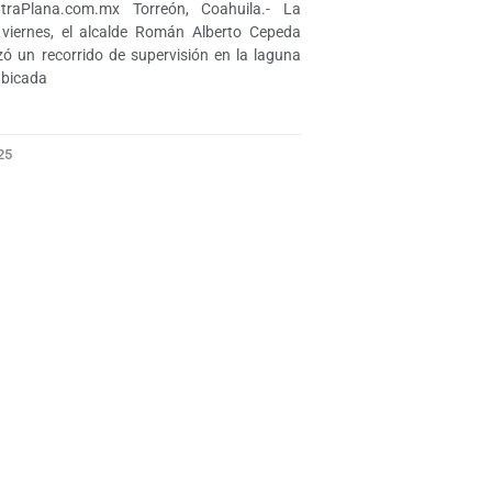
OtraPlana.com.mx Torreón, Coahuila.- La
 viernes, el alcalde Román Alberto Cepeda
zó un recorrido de supervisión en la laguna
ubicada
25