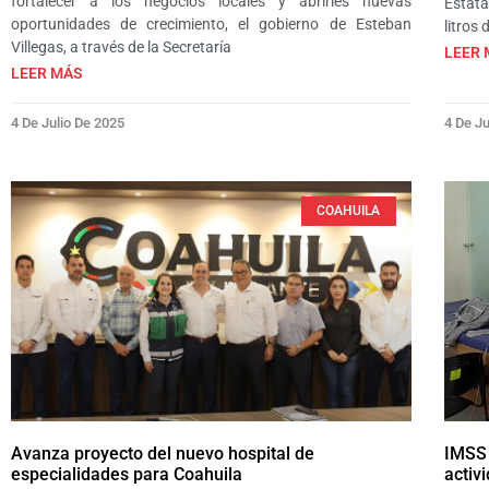
fortalecer a los negocios locales y abrirles nuevas
Estata
oportunidades de crecimiento, el gobierno de Esteban
litros 
Villegas, a través de la Secretaría
LEER 
LEER MÁS
4 De Julio De 2025
4 De Ju
COAHUILA
Avanza proyecto del nuevo hospital de
IMSS 
especialidades para Coahuila
activ