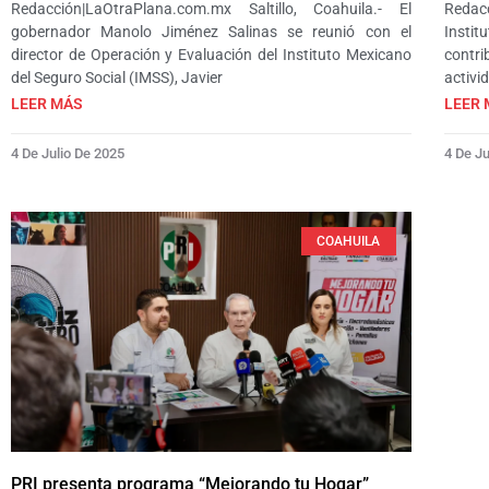
Redacción|LaOtraPlana.com.mx Saltillo, Coahuila.- El
Redac
gobernador Manolo Jiménez Salinas se reunió con el
Instit
director de Operación y Evaluación del Instituto Mexicano
contr
del Seguro Social (IMSS), Javier
activi
LEER MÁS
LEER 
4 De Julio De 2025
4 De Ju
COAHUILA
PRI presenta programa “Mejorando tu Hogar”