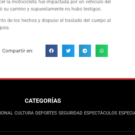
ecer la motocicleta fue impactada por un vehículo del
uió su camino y supuestamente no hubo testigos.
to de los hechos y dispuso el traslado del cuerpo al
opsia.
Compartir en:
CATEGORÍAS
IONAL
CULTURA
DEPORTES
SEGURIDAD
ESPECTÁCULOS
ESPECI