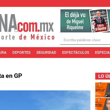
URA
DEPORTES
SEGURIDAD
ESPECTÁCULOS
ESPECIA
ta en GP
LO Ú