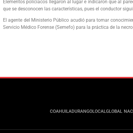
Elementos policiacos llegaron al lugar e indicaron que al par
que se desconocen las características, pues el conductor sig
El agente del Ministerio Público acudió para tomar conocimien
Servicio Médico Forense (Semefo) para la práctica de la necr
COAHUILA
DURANGO
LOCAL
GLOBAL
NAC