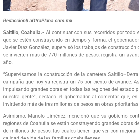
Redacción|LaOtraPlana.com.mx
Saltillo, Coahuila.-
Al continuar con sus recorridos por todo e
que se estén construyendo en tiempo y forma, el gobernado
Javier Díaz González, supervisó los trabajos de construcción d
se invierten más de 770 millones de pesos, registra un avanc
año.
“Supervisamos la construcción de la carretera Saltillo–Derr
campaña que hoy ya registra un 75 por ciento de avance. As
impulsando grandes obras en todas las regiones del estado pa
nuestra gente”, destacó el gobernador al comentar que, en 
invirtiendo más de tres millones de pesos en obras prioritarias
Asimismo, Manolo Jiménez mencionó que su gobierno cont
regiones de Coahuila se están construyendo grandes obras de 
de millones de pesos, las cuales tienen que ver con mejorar l
calidad de vida de las familias coahuilenses.