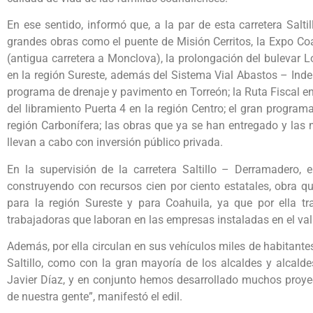
En ese sentido, informó que, a la par de esta carretera Salt
grandes obras como el puente de Misión Cerritos, la Expo Coa
(antigua carretera a Monclova), la prolongación del bulevar L
en la región Sureste, además del Sistema Vial Abastos – Inde
programa de drenaje y pavimento en Torreón; la Ruta Fiscal en
del libramiento Puerta 4 en la región Centro; el gran progra
región Carbonífera; las obras que ya se han entregado y la
llevan a cabo con inversión público privada.
En la supervisión de la carretera Saltillo – Derramadero, 
construyendo con recursos cien por ciento estatales, obra qu
para la región Sureste y para Coahuila, ya que por ella t
trabajadoras que laboran en las empresas instaladas en el va
Además, por ella circulan en sus vehículos miles de habitante
Saltillo, como con la gran mayoría de los alcaldes y alcal
Javier Díaz, y en conjunto hemos desarrollado muchos proy
de nuestra gente”, manifestó el edil.