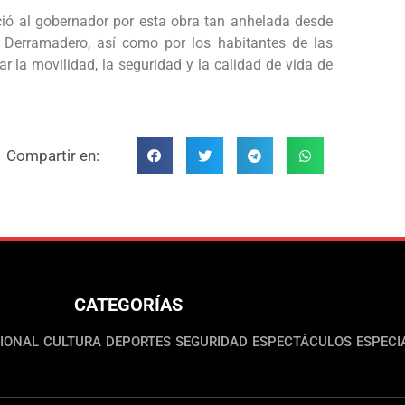
eció al gobernador por esta obra tan anhelada desde
 Derramadero, así como por los habitantes de las
r la movilidad, la seguridad y la calidad de vida de
Compartir en:
CATEGORÍAS
IONAL
CULTURA
DEPORTES
SEGURIDAD
ESPECTÁCULOS
ESPECI