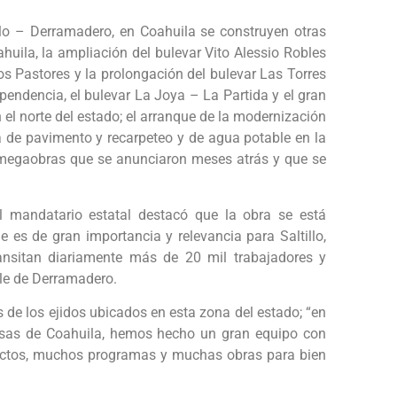
illo – Derramadero, en Coahuila se construyen otras
huila, la ampliación del bulevar Vito Alessio Robles
os Pastores y la prolongación del bulevar Las Torres
pendencia, el bulevar La Joya – La Partida y el gran
 el norte del estado; el arranque de la modernización
ma de pavimento y recarpeteo y de agua potable en la
s megaobras que se anunciaron meses atrás y que se
el mandatario estatal destacó que la obra se está
e es de gran importancia y relevancia para Saltillo,
ransitan diariamente más de 20 mil trabajadores y
lle de Derramadero.
s de los ejidos ubicados en esta zona del estado; “en
desas de Coahuila, hemos hecho un gran equipo con
ectos, muchos programas y muchas obras para bien