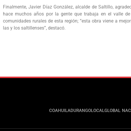
Finalmente, Javier Díaz González, alcalde de Saltillo, agrad
hace muchos años por la gente que trabaja en el valle de
comunidades rurales de esta región; “esta obra viene a mejora
las y los saltillenses”, destacó.
COAHUILA
DURANGO
LOCAL
GLOBAL
NAC