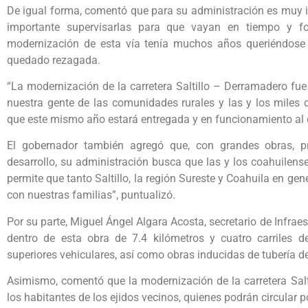
De igual forma, comentó que para su administración es muy 
importante supervisarlas para que vayan en tiempo y f
modernización de esta vía tenía muchos años queriéndose r
quedado rezagada.
“La modernización de la carretera Saltillo – Derramadero 
nuestra gente de las comunidades rurales y las y los miles d
que este mismo año estará entregada y en funcionamiento al c
El gobernador también agregó que, con grandes obras, pr
desarrollo, su administración busca que las y los coahuilens
permite que tanto Saltillo, la región Sureste y Coahuila en gen
con nuestras familias”, puntualizó.
Por su parte, Miguel Ángel Algara Acosta, secretario de Infrae
dentro de esta obra de 7.4 kilómetros y cuatro carriles d
superiores vehiculares, así como obras inducidas de tubería d
Asimismo, comentó que la modernización de la carretera Salt
los habitantes de los ejidos vecinos, quienes podrán circular por