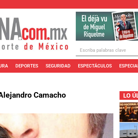
URA
DEPORTES
SEGURIDAD
ESPECTÁCULOS
ESPECIA
 Alejandro Camacho
LO Ú