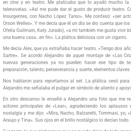
en cine y en teatro. Me platicaba que lo ayudó mucho la 
telenovelas. «Así me pude dar el gusto de producir teatro. 
Insurgentes, con Nacho López Tarso». Me confesó: «ser acto
Orson Welles». Y me decía que él un día se dio cuenta que lo
Ofelia Guilmain, Katy Jurado), «a mí también me gusta vivir bien
una buena casa…en fin». La plática deliciosa con un cigarro.
Me decía Alex, que ya extrañaba hacer teatro. «Tengo dos año
Sartre». Se acordó Alejandro de aquel montaje de «Las Cri
nuevas generaciones ya no pueden hacer ese tipo de teat
preparación, talento, perseverancia y suerte, elementos claves
Nos hablaron para reportarnos al set. La plática cesó para
Alejandro me señalaba el pulgar en símbolo de aliento y apoy
En otro descanso le enseñé a Alejandro una foto que me re
actores principales de «Lear», agradeciendo los aplausos 
nostalgia y me dijo: «Mira, Nacho, Balzaretti, Tommasi, yo, 
Araujo y Tina». Sus ojos en el brillo nostálgico lo decían todo.