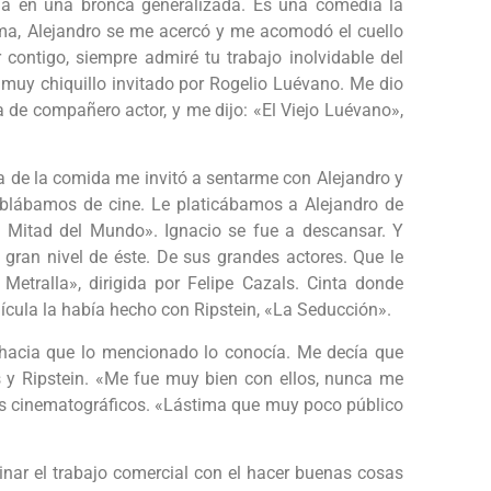
na en una bronca generalizada. Es una comedia la
ma, Alejandro se me acercó y me acomodó el cuello
 contigo, siempre admiré tu trabajo inolvidable del
muy chiquillo invitado por Rogelio Luévano. Me dio
de compañero actor, y me dijo: «El Viejo Luévano»,
a de la comida me invitó a sentarme con Alejandro y
blábamos de cine. Le platicábamos a Alejandro de
 Mitad del Mundo». Ignacio se fue a descansar. Y
gran nivel de éste. De sus grandes actores. Que le
etralla», dirigida por Felipe Cazals. Cinta donde
lícula la había hecho con Ripstein, «La Seducción».
 hacia que lo mencionado lo conocía. Me decía que
s y Ripstein. «Me fue muy bien con ellos, nunca me
ios cinematográficos. «Lástima que muy poco público
r el trabajo comercial con el hacer buenas cosas