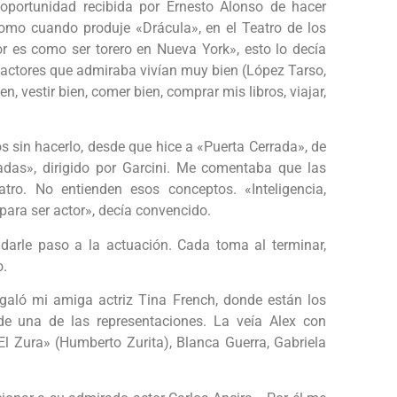
oportunidad recibida por Ernesto Alonso de hacer
Como cuando produje «Drácula», en el Teatro de los
r es como ser torero en Nueva York», esto lo decía
s actores que admiraba vivían muy bien (López Tarso,
, vestir bien, comer bien, comprar mis libros, viajar,
s sin hacerlo, desde que hice a «Puerta Cerrada», de
adas», dirigido por Garcini. Me comentaba que las
ro. No entienden esos conceptos. «Inteligencia,
 para ser actor», decía convencido.
 darle paso a la actuación. Cada toma al terminar,
o.
galó mi amiga actriz Tina French, donde están los
de una de las representaciones. La veía Alex con
«El Zura» (Humberto Zurita), Blanca Guerra, Gabriela