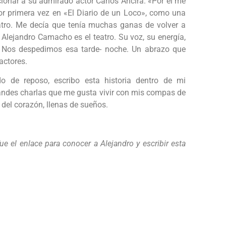
ionar a su admirado actor Carlos Ancira. «Por él me
or primera vez en «El Diario de un Loco», como una
eatro. Me decía que tenía muchas ganas de volver a
 Alejandro Camacho es el teatro. Su voz, su energía,
. Nos despedimos esa tarde- noche. Un abrazo que
actores.
o de reposo, escribo esta historia dentro de mi
randes charlas que me gusta vivir con mis compas de
s del corazón, llenas de sueños.
ue el enlace para conocer a Alejandro y escribir esta