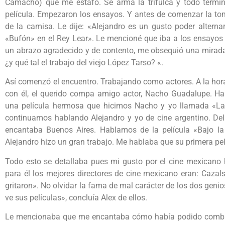
Camacho) que me estafó. Se arma la trifulca y todo termi
película. Empezaron los ensayos. Y antes de comenzar la to
de la camisa. Le dije: «Alejandro es un gusto poder alternar
«Bufón» en el Rey Lear». Le mencioné que iba a los ensayos 
un abrazo agradecido y de contento, me obsequió una mirada 
¿y qué tal el trabajo del viejo López Tarso? «.
Así comenzó el encuentro. Trabajando como actores. A la hor
con él, el querido compa amigo actor, Nacho Guadalupe. Ha
una película hermosa que hicimos Nacho y yo llamada «La
continuamos hablando Alejandro y yo de cine argentino. Del 
encantaba Buenos Aires. Hablamos de la película «Bajo la M
Alejandro hizo un gran trabajo. Me hablaba que su primera pe
Todo esto se detallaba pues mi gusto por el cine mexicano
para él los mejores directores de cine mexicano eran: Cazal
gritaron». No olvidar la fama de mal carácter de los dos gen
ve sus películas», concluía Alex de ellos.
Le mencionaba que me encantaba cómo había podido combina