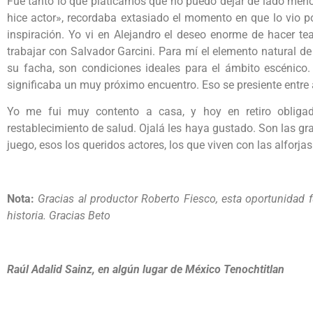
Fue tanto lo que platicamos que no puedo dejar de lado menc
hice actor», recordaba extasiado el momento en que lo vio p
inspiración. Yo vi en Alejandro el deseo enorme de hacer t
trabajar con Salvador Garcini. Para mí el elemento natural de
su facha, son condiciones ideales para el ámbito escénico
significaba un muy próximo encuentro. Eso se presiente entre 
Yo me fui muy contento a casa, y hoy en retiro obligad
restablecimiento de salud. Ojalá les haya gustado. Son las g
juego, esos los queridos actores, los que viven con las alforja
Nota:
Gracias al productor Roberto Fiesco, esta oportunidad f
historia. Gracias Beto
Raúl Adalid Sainz, en algún lugar de México Tenochtitlan