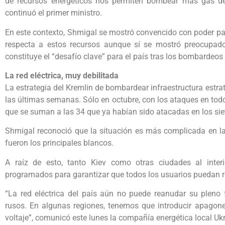
de recursos energéticos nos permiten bombear más gas de
continuó el primer ministro.
En este contexto, Shmigal se mostró convencido con poder pas
respecta a estos recursos aunque sí se mostró preocupado 
constituye el “desafío clave” para el país tras los bombardeos
La red eléctrica, muy debilitada
La estrategia del Kremlin de bombardear infraestructura estraté
las últimas semanas. Sólo en octubre, con los ataques en todo e
que se suman a las 34 que ya habían sido atacadas en los sie
Shmigal reconoció que la situación es más complicada en la
fueron los principales blancos.
A raíz de esto, tanto Kiev como otras ciudades al inter
programados para garantizar que todos los usuarios puedan r
“La red eléctrica del país aún no puede reanudar su pleno 
rusos. En algunas regiones, tenemos que introducir apagones
voltaje”, comunicó este lunes la compañía energética local Uk