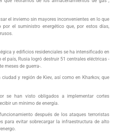
l que retiramos de los almacenamientos de gas”,
ar el invierno sin mayores inconvenientes en lo que
por el suministro energético que, por estos días,
 rusos.
gica y edificios residenciales se ha intensificado en
l país, Rusia logró destruir 51 centrales eléctricas -
te meses de guerra-.
 ciudad y región de Kiev, así como en Kharkov, que
ior se han visto obligados a implementar cortes
ecibir un mínimo de energía.
funcionamiento después de los ataques terroristas
 para evitar sobrecargar la infraestructura de alto
renergo.