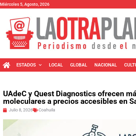
Miércoles 5, Agosto, 2026
ESTADOS
LOCAL
GLOBAL
NACIONAL
CULT
UAdeC y Quest Diagnostics ofrecen más
moleculares a precios accesibles en Sal
Julio 8, 2026
Coahuila