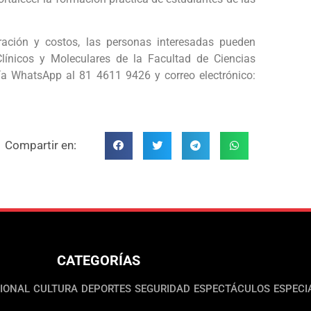
ración y costos, las personas interesadas pueden
línicos y Moleculares de la Facultad de Ciencias
ía WhatsApp al 81 4611 9426 y correo electrónico:
Compartir en:
CATEGORÍAS
IONAL
CULTURA
DEPORTES
SEGURIDAD
ESPECTÁCULOS
ESPECI