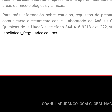
áreas químico-biológicas y clínicas.
Para más información sobre estudios, requisitos de prepa
comunicarse directamente con el Laboratorio de Análisis C
Químicas de la UAdeC al teléfono 844 416 9213 ext. 222, v
labclinicos_fcq@uadec.edu.mx
.
COAHUILA
DURANGO
LOCAL
GLOBAL
NAC