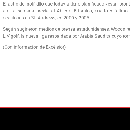
El astro del golf dijo que todavía tiene planificado «estar pr
am la semana previa al Abierto Británico, cuarto y últim
ocasiones en St. Andrews, en 2000 y 2005.
Según sugirieron medios de prensa estadunidenses, Woods rec
LIV golf, la nueva liga respaldada por Arabia Saudita cuyo tor
(Con información de Excélsior)