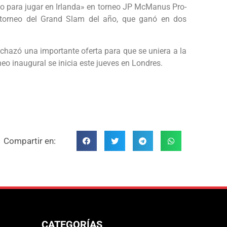
onto para jugar en Irlanda» en torneo JP McManus Pro-
o torneo del Grand Slam del año, que ganó en dos
hazó una importante oferta para que se uniera a la
neo inaugural se inicia este jueves en Londres.
Compartir en:
CATEGORÍAS