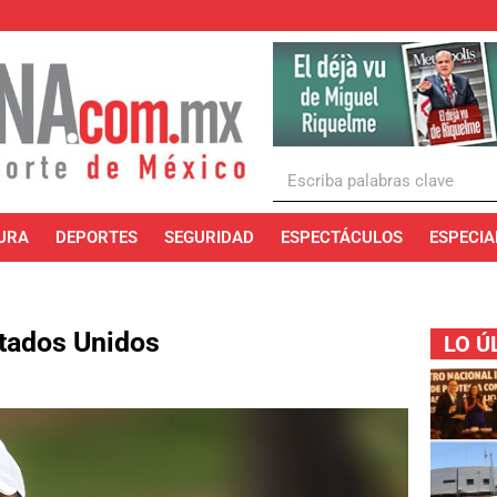
URA
DEPORTES
SEGURIDAD
ESPECTÁCULOS
ESPECIA
stados Unidos
LO Ú