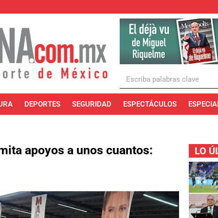
URA
DEPORTES
SEGURIDAD
ESPECTÁCULOS
ESPECIA
mita apoyos a unos cuantos:
LO Ú