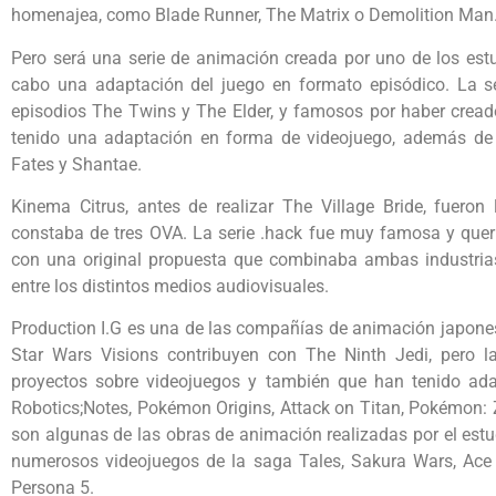
homenajea, como Blade Runner, The Matrix o Demolition Man
Pero será una serie de animación creada por uno de los estu
cabo una adaptación del juego en formato episódico. La ser
episodios The Twins y The Elder, y famosos por haber cread
tenido una adaptación en forma de videojuego, además de
Fates y Shantae.
Kinema Citrus, antes de realizar The Village Bride, fueron
constaba de tres OVA. La serie .hack fue muy famosa y queri
con una original propuesta que combinaba ambas industrias
entre los distintos medios audiovisuales.
Production I.G es una de las compañías de animación japones
Star Wars Visions contribuyen con The Ninth Jedi, pero la
proyectos sobre videojuegos y también que han tenido adap
Robotics;Notes, Pokémon Origins, Attack on Titan, Pokémon: Z
son algunas de las obras de animación realizadas por el est
numerosos videojuegos de la saga Tales, Sakura Wars, Ace 
Persona 5.