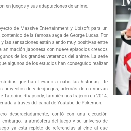
ron en juegos y sus adaptaciones de anime.
yecto de Massive Entertainment y Ubisoft para un
más contenido de la famosa saga de George Lucas. Por
s y las sensaciones están siendo muy positivas entre
a la animación japonesa con nueve episodios creados
algunos de los grandes veteranos del anime. La serie
rque algunos de los estudios han conseguido realizar
studios que han llevado a cabo las historias, te
os proyectos de videojuegos, además de en nuevas
s de Tatooine Rhapsody, también nos trajeron en 2014,
renada a través del canal de Youtube de Pokémon.
ero desgraciadamente, contó con una ejecución
n embargo, la atmósfera del juego y su universo de
 juego ya está repleto de referencias al cine al que