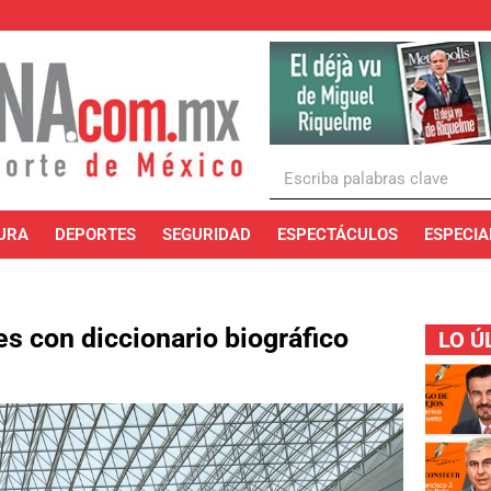
URA
DEPORTES
SEGURIDAD
ESPECTÁCULOS
ESPECIA
s con diccionario biográfico
LO Ú