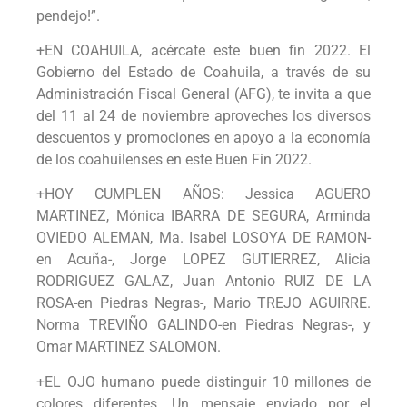
pendejo!”.
+EN COAHUILA, acércate este buen fin 2022. El
Gobierno del Estado de Coahuila, a través de su
Administración Fiscal General (AFG), te invita a que
del 11 al 24 de noviembre aproveches los diversos
descuentos y promociones en apoyo a la economía
de los coahuilenses en este Buen Fin 2022.
+HOY CUMPLEN AÑOS: Jessica AGUERO
MARTINEZ, Mónica IBARRA DE SEGURA, Arminda
OVIEDO ALEMAN, Ma. Isabel LOSOYA DE RAMON-
en Acuña-, Jorge LOPEZ GUTIERREZ, Alicia
RODRIGUEZ GALAZ, Juan Antonio RUIZ DE LA
ROSA-en Piedras Negras-, Mario TREJO AGUIRRE.
Norma TREVIÑO GALINDO-en Piedras Negras-, y
Omar MARTINEZ SALOMON.
+EL OJO humano puede distinguir 10 millones de
colores diferentes. Un mensaje enviado por el