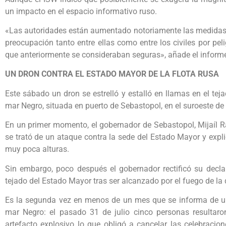
un impacto en el espacio informativo ruso.
«Las autoridades están aumentado notoriamente las medidas d
preocupación tanto entre ellas como entre los civiles por pe
que anteriormente se consideraban seguras», añade el inform
UN DRON CONTRA EL ESTADO MAYOR DE LA FLOTA RUSA
Este sábado un dron se estrelló y estalló en llamas en el tej
mar Negro, situada en puerto de Sebastopol, en el suroeste de
En un primer momento, el gobernador de Sebastopol, Mijaíl 
se trató de un ataque contra la sede del Estado Mayor y expl
muy poca alturas.
Sin embargo, poco después el gobernador rectificó su decla
tejado del Estado Mayor tras ser alcanzado por el fuego de la
Es la segunda vez en menos de un mes que se informa de un
mar Negro: el pasado 31 de julio cinco personas resultaro
artefacto explosivo lo que obligó a cancelar las celebracio