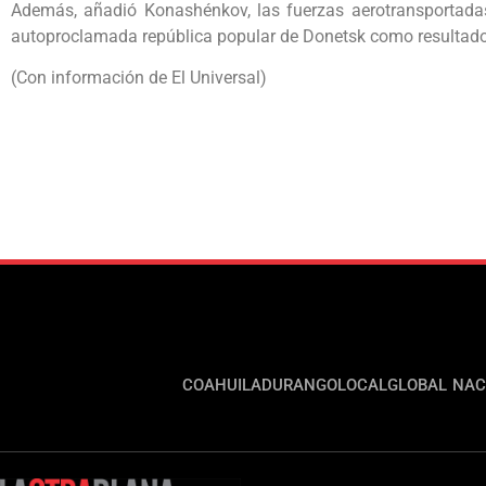
Además, añadió Konashénkov, las fuerzas aerotransportad
autoproclamada república popular de Donetsk como resultado d
(Con información de El Universal)
COAHUILA
DURANGO
LOCAL
GLOBAL
NAC