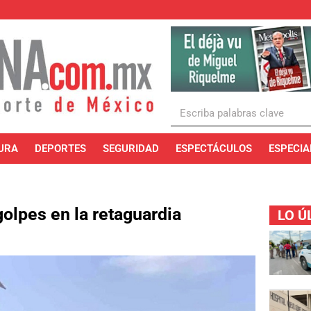
URA
DEPORTES
SEGURIDAD
ESPECTÁCULOS
ESPECIA
golpes en la retaguardia
LO Ú