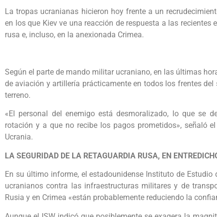
La tropas ucranianas hicieron hoy frente a un recrudecimien
en los que Kiev ve una reacción de respuesta a las recientes 
rusa e, incluso, en la anexionada Crimea.
Según el parte de mando militar ucraniano, en las últimas ho
de aviación y artillería prácticamente en todos los frentes del
terreno.
«El personal del enemigo está desmoralizado, lo que se d
rotación y a que no recibe los pagos prometidos», señaló 
Ucrania.
LA SEGURIDAD DE LA RETAGUARDIA RUSA, EN ENTREDICH
En su último informe, el estadounidense Instituto de Estudio
ucranianos contra las infraestructuras militares y de transp
Rusia y en Crimea «están probablemente reduciendo la confian
Aunque el ISW indicó que posiblemente se exagera la magnitu