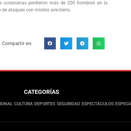
as ucranianas perdieron más de 200 hombres en la
e ataques con misiles aire-tierra.
Compartir en:
CATEGORÍAS
IONAL
CULTURA
DEPORTES
SEGURIDAD
ESPECTÁCULOS
ESPECI