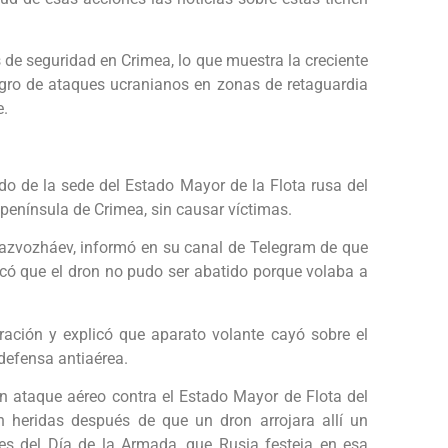
e seguridad en Crimea, lo que muestra la creciente
ligro de ataques ucranianos en zonas de retaguardia
e.
ado de la sede del Estado Mayor de la Flota rusa del
 península de Crimea, sin causar víctimas.
Razvozháev, informó en su canal de Telegram de que
icó que el dron no pudo ser abatido porque volaba a
ración y explicó que aparato volante cayó sobre el
 defensa antiaérea.
 ataque aéreo contra el Estado Mayor de Flota del
n heridas después de que un dron arrojara allí un
nes del Día de la Armada, que Rusia festeja en esa