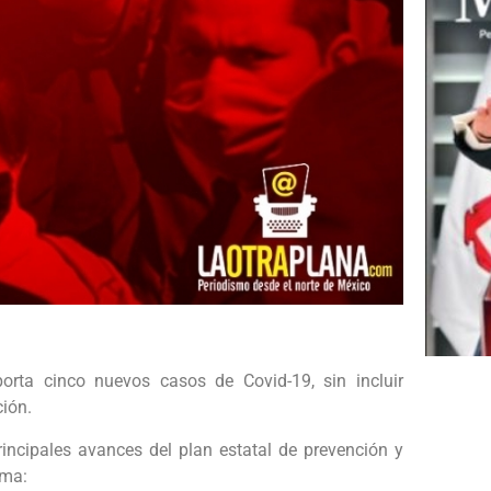
orta cinco nuevos casos de Covid-19, sin incluir
ción.
ncipales avances del plan estatal de prevención y
rma: