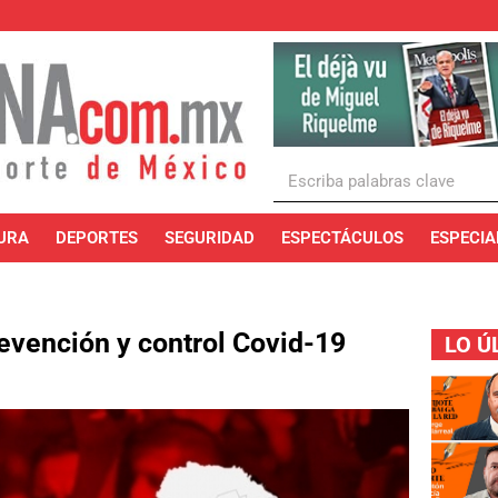
URA
DEPORTES
SEGURIDAD
ESPECTÁCULOS
ESPECIA
revención y control Covid-19
LO Ú