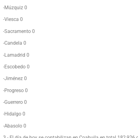
-Múzquiz 0
-Viesca 0
-Sacramento 0
-Candela 0
-Lamadrid 0
-Escobedo 0
-Jiménez 0
-Progreso 0
-Guerrero 0
-Hidalgo 0
-Abasolo 0
3.- El día de hoy se contabilizan en Coahuila en total 182,926