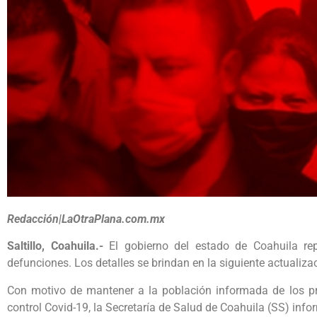
Redacción|LaOtraPlana.com.mx
Saltillo, Coahuila.-
El gobierno del estado de Coahuila rep
defunciones. Los detalles se brindan en la siguiente actualiza
Con motivo de mantener a la población informada de los pri
control Covid-19, la Secretaría de Salud de Coahuila (SS) info