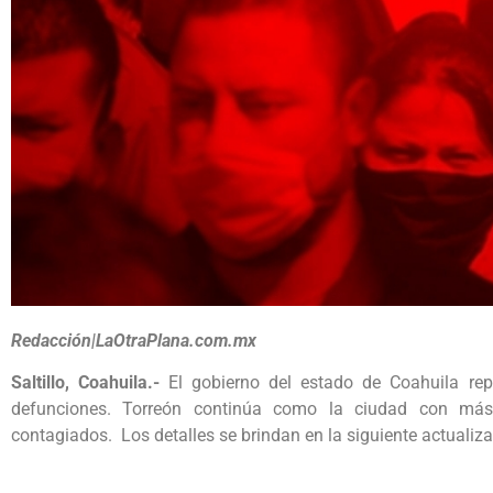
Redacción|LaOtraPlana.com.mx
Saltillo, Coahuila.-
El gobierno del estado de Coahuila repo
defunciones. Torreón continúa como la ciudad con más
contagiados. Los detalles se brindan en la siguiente actualiza