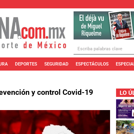
URA
DEPORTES
SEGURIDAD
ESPECTÁCULOS
ESPECIA
revención y control Covid-19
LO Ú