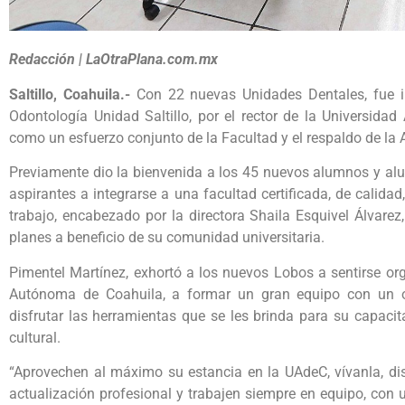
Redacción | LaOtraPlana.com.mx
Saltillo, Coahuila.-
Con 22 nuevas Unidades Dentales, fue in
Odontología Unidad Saltillo, por el rector de la Universida
como un esfuerzo conjunto de la Facultad y el respaldo de la 
Previamente dio la bienvenida a los 45 nuevos alumnos y alu
aspirantes a integrarse a una facultad certificada, de calid
trabajo, encabezado por la directora Shaila Esquivel Álvarez
planes a beneficio de su comunidad universitaria.
Pimentel Martínez, exhortó a los nuevos Lobos a sentirse or
Autónoma de Coahuila, a formar un gran equipo con un ob
disfrutar las herramientas que se les brinda para su capacit
cultural.
“Aprovechen al máximo su estancia en la UAdeC, vívanla, disfr
actualización profesional y trabajen siempre en equipo, con 