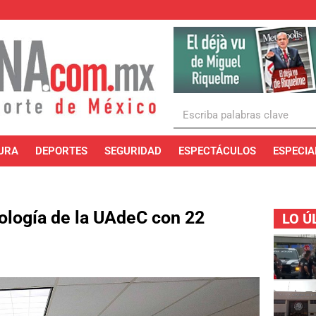
URA
DEPORTES
SEGURIDAD
ESPECTÁCULOS
ESPECIA
ología de la UAdeC con 22
LO Ú