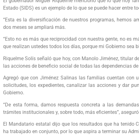
El gobernador Miguel Riquelme mencionó que lo que hoy lanza
Estado (SIDS) es un ejemplo de lo que se puede hacer entre t
“Esta es la diversificación de nuestros programas, hemos am
dos meses se ampliará más.
“Esto no es más que reciprocidad con nuestra gente, no es má
que realizan ustedes todos los días, porque mi Gobierno sea b
Riquelme Solís señaló que hoy, con Manolo Jiménez, titular de
las acciones de beneficio social de todas las dependencias d
Agregó que con Jiménez Salinas las familias cuentan con un
solicitudes, los expedientes, canalizar las acciones y dar p
Gobierno.
“De esta forma, damos respuesta concreta a las demanda
trámites institucionales y, sobre todo, más eficientes”, aseguró
El Mandatario estatal dijo que los resultados que ha tenido 
ha trabajado en conjunto, por lo que aspira a terminar su Adm