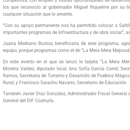
competitiva, con empleo y vastas oportunidades de desarrollo
los que reconoció al gobernador Miguel Riquelme por su lid
cualquier situación que lo amerite.
“Con su apoyo permanente nos ha permitido colocar a Saltil
importantes programas de infraestructura y de obra social”, as
Juana Medrano Bustos, beneficiaria de este programa, agr
equipo, porque programas como el de “La Mera Mera Mejorada
En este evento en el que se lanzó le tarjeta “La Mera Mer
Moreira Valdez, diputado local; Ana Sofía García Camil, Sec
Ramos, Secretaria de Turismo y Desarrollo de Pueblos Mágicos
Rural, y Francisco Saracho Navarro, Secretario de Educación.
También Javier Diaz González, Administrador Fiscal General d
General del DIF Coahuila.