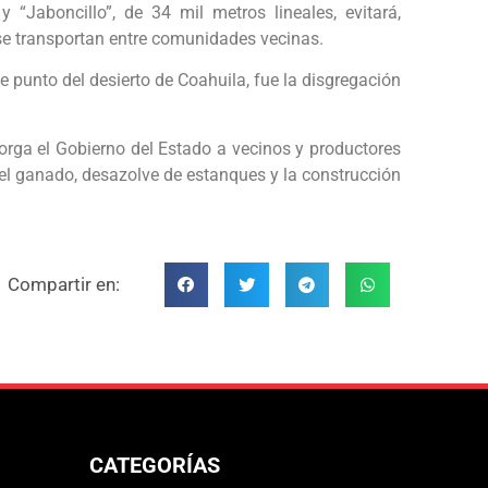
 “Jaboncillo”, de 34 mil metros lineales, evitará,
se transportan entre comunidades vecinas.
e punto del desierto de Coahuila, fue la disgregación
orga el Gobierno del Estado a vecinos y productores
 el ganado, desazolve de estanques y la construcción
Compartir en:
CATEGORÍAS