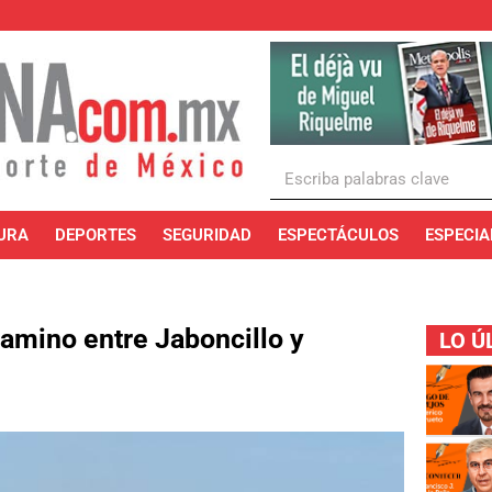
URA
DEPORTES
SEGURIDAD
ESPECTÁCULOS
ESPECIA
camino entre Jaboncillo y
LO Ú