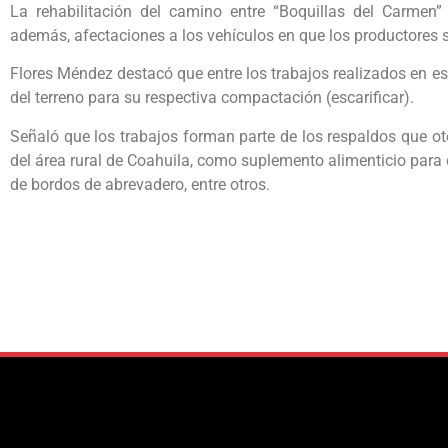
La rehabilitación del camino entre “Boquillas del Carmen” y
además, afectaciones a los vehículos en que los productores 
Flores Méndez destacó que entre los trabajos realizados en es
del terreno para su respectiva compactación (escarificar).
Señaló que los trabajos forman parte de los respaldos que ot
del área rural de Coahuila, como suplemento alimenticio para
de bordos de abrevadero, entre otros.