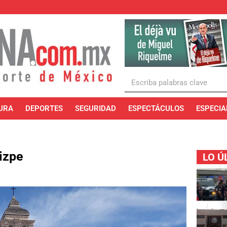
URA
DEPORTES
SEGURIDAD
ESPECTÁCULOS
ESPECIA
izpe
LO Ú