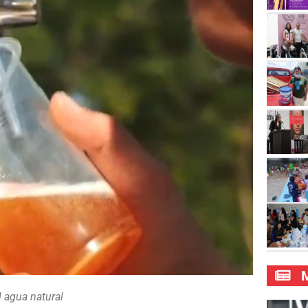
M
l agua natural