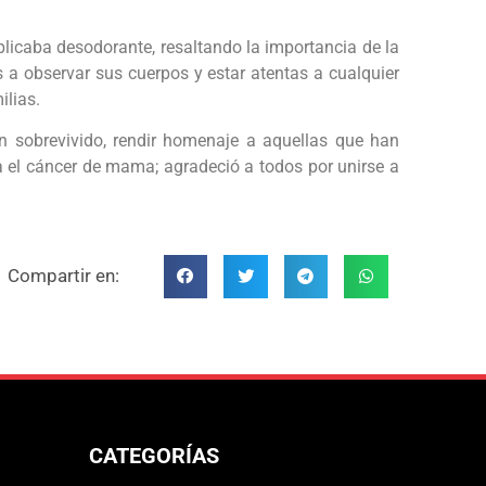
plicaba desodorante, resaltando la importancia de la
 a observar sus cuerpos y estar atentas a cualquier
ilias.
n sobrevivido, rendir homenaje a aquellas que han
a el cáncer de mama; agradeció a todos por unirse a
Compartir en:
CATEGORÍAS