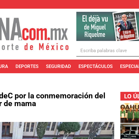
URA
DEPORTES
SEGURIDAD
ESPECTÁCULOS
ESPECIA
AdeC por la conmemoración del
LO Ú
cer de mama