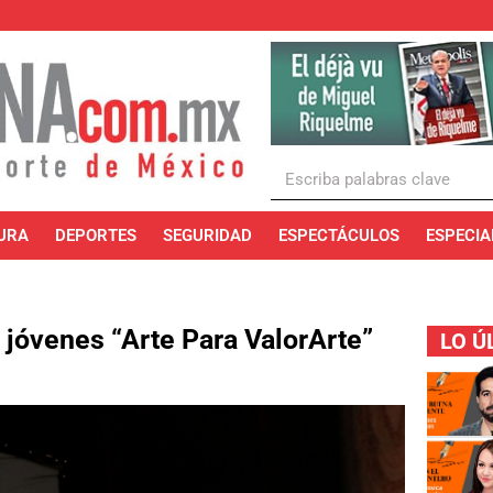
URA
DEPORTES
SEGURIDAD
ESPECTÁCULOS
ESPECIA
a jóvenes “Arte Para ValorArte”
LO Ú