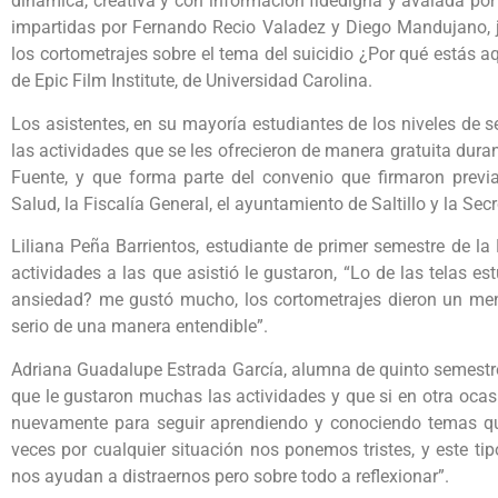
dinámica, creativa y con información fidedigna y avalada por 
impartidas por Fernando Recio Valadez y Diego Mandujano, 
los cortometrajes sobre el tema del suicidio ¿Por qué estás a
de Epic Film Institute, de Universidad Carolina.
Los asistentes, en su mayoría estudiantes de los niveles de se
las actividades que se les ofrecieron de manera gratuita duran
Fuente, y que forma parte del convenio que firmaron previ
Salud, la Fiscalía General, el ayuntamiento de Saltillo y la Sec
Liliana Peña Barrientos, estudiante de primer semestre de la
actividades a las que asistió le gustaron, “Lo de las telas e
ansiedad? me gustó mucho, los cortometrajes dieron un men
serio de una manera entendible”.
Adriana Guadalupe Estrada García, alumna de quinto semestre 
que le gustaron muchas las actividades y que si en otra ocasió
nuevamente para seguir aprendiendo y conociendo temas que 
veces por cualquier situación nos ponemos tristes, y este tipo
nos ayudan a distraernos pero sobre todo a reflexionar”.