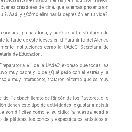
especialistas en salud mental y en nutrición, fueron
jóvenes creadores de cine, que además presentaron
quí?, Aadi y ¿Cómo eliminar la depresión en tu vida?,
cundaria, preparatoria, y profesional, disfrutaron de
te la tarde de este jueves en el Paraninfo del Ateneo
amente instituciones como la UAdeC, Secretaría de
retaría de Educación.
 Preparatoria #1 de la UAdeC, expresó que todas las
stuvo muy padre y lo de ¿Qué pedo con el estrés y la
saje muy interesante, trataron el tema que es muy
del Telebachillerato de Rincón de los Pastores, dijo
n tienen este tipo de actividades le gustaría asistir
son difíciles como el suicidio; “a nuestra edad a
 de pláticas, los cortos y espectáculos artísticos si