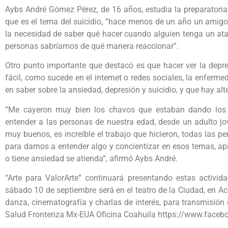
Aybs André Gómez Pérez, de 16 años, estudia la preparatoria
que es el tema del suicidio, “hace menos de un año un amigo
la necesidad de saber qué hacer cuando alguien tenga un at
personas sabríamos de qué manera reaccionar”.
Otro punto importante que destacó es que hacer ver la depr
fácil, como sucede en el internet o redes sociales, la enferme
en saber sobre la ansiedad, depresión y suicidio, y que hay al
“Me cayeron muy bien los chavos que estaban dando los 
entender a las personas de nuestra edad, desde un adulto jo
muy buenos, es increíble el trabajo que hicieron, todas las pe
para darnos a entender algo y concientizar en esos temas, ap
o tiene ansiedad se atienda”, afirmó Aybs André.
“Arte para ValorArte” continuará presentando estas activida
sábado 10 de septiembre será en el teatro de la Ciudad, en Acu
danza, cinematografía y charlas de interés, para transmisión
Salud Fronteriza Mx-EUA Oficina Coahuila https://www.faceb