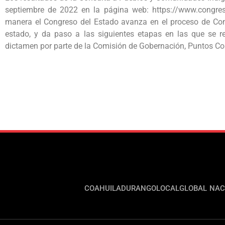
septiembre de 2022 en la página web: https://www.congres
manera el Congreso del Estado avanza en el proceso de Cons
estado, y da paso a las siguientes etapas en las que se r
dictamen por parte de la Comisión de Gobernación, Puntos Con
COAHUILA
DURANGO
LOCAL
GLOBAL
NAC