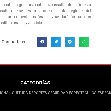
ocoahuila.gob.mx/coahuila/consulta.html. De esta
ulta que se lleva a cabo en distintas regiones del
ecibirán comentarios finales y se dará forma a un
stitucionales y Justicia.
Compartir en:
CATEGORÍAS
IONAL
CULTURA
DEPORTES
SEGURIDAD
ESPECTÁCULOS
ESPECI