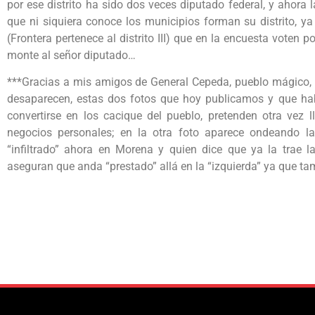
por ese distrito ha sido dos veces diputado federal, y ahora
que ni siquiera conoce los municipios forman su distrito, y
(Frontera pertenece al distrito III) que en la encuesta voten p
monte al señor diputado…
***Gracias a mis amigos de General Cepeda, pueblo mágico, y
desaparecen, estas dos fotos que hoy publicamos y que hab
convertirse en los cacique del pueblo, pretenden otra vez l
negocios personales; en la otra foto aparece ondeando l
“infiltrado” ahora en Morena y quien dice que ya la trae l
aseguran que anda “prestado” allá en la “izquierda” ya que t