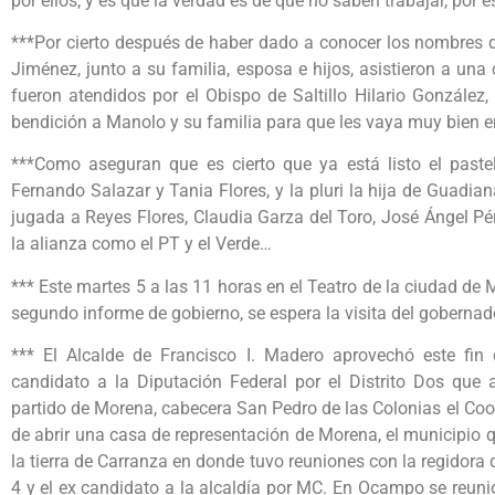
por ellos, y es que la verdad es de que no saben trabajar, por
***Por cierto después de haber dado a conocer los nombres d
Jiménez, junto a su familia, esposa e hijos, asistieron a una c
fueron atendidos por el Obispo de Saltillo Hilario González
bendición a Manolo y su familia para que les vaya muy bien
***Como aseguran que es cierto que ya está listo el paste
Fernando Salazar y Tania Flores, y la pluri la hija de Guadiana
jugada a Reyes Flores, Claudia Garza del Toro, José Ángel Pér
la alianza como el PT y el Verde…
*** Este martes 5 a las 11 horas en el Teatro de la ciudad de
segundo informe de gobierno, se espera la visita del gobern
*** El Alcalde de Francisco I. Madero aprovechó este fi
candidato a la Diputación Federal por el Distrito Dos que 
partido de Morena, cabecera San Pedro de las Colonias el Co
de abrir una casa de representación de Morena, el municipio qu
la tierra de Carranza en donde tuvo reuniones con la regidora d
4 y el ex candidato a la alcaldía por MC. En Ocampo se reuni