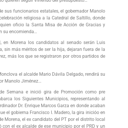
 eso quieren seguir viviendo del presupuesto…
e sus funcionarios estatales, el gobernador Manolo
elebración religiosa a la Catedral de Saltillo, donde
, quien oficio la Santa Misa de Acción de Gracias y
 en su encomienda…
l, en Morena los candidatos al senado serán Luis
, sin más méritos de ser la hija, dejaran fuera de la
ez, más los que se registraron por otros partidos de
 Monclova el alcalde Mario Dávila Delgado, rendirá su
ador Manolo Jiménez…
n de Semana e inició gira de Promoción como pre
abarca los Siguientes Municipios, representando al
ordinador Dr. Enrique Marcos Garza en donde acaban
e el gobierna Francisco I. Madero, la gira inicióo en
e Morena, el ex candidato del PT por el distrito local
ó con el ex alcalde de ese municipio por el PRD y un