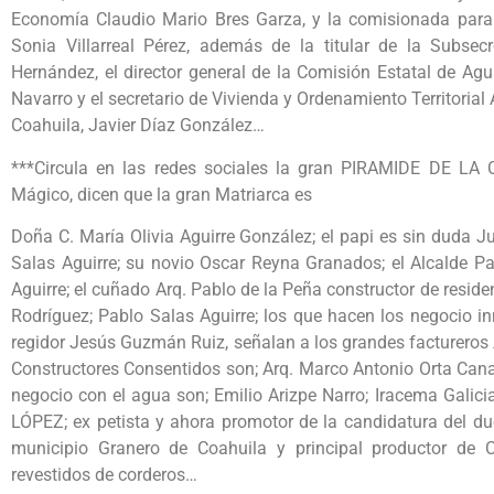
Economía Claudio Mario Bres Garza, y la comisionada para l
Sonia Villarreal Pérez, además de la titular de la Subsec
Hernández, el director general de la Comisión Estatal de Ag
Navarro y el secretario de Vivienda y Ordenamiento Territori
Coahuila, Javier Díaz González…
***Circula en las redes sociales la gran PIRAMIDE DE 
Mágico, dicen que la gran Matriarca es
Doña C. María Olivia Aguirre González; el papi es sin duda J
Salas Aguirre; su novio Oscar Reyna Granados; el Alcalde P
Aguirre; el cuñado Arq. Pablo de la Peña constructor de resid
Rodríguez; Pablo Salas Aguirre; los que hacen los negocio i
regidor Jesús Guzmán Ruiz, señalan a los grandes factureros 
Constructores Consentidos son; Arq. Marco Antonio Orta Canal
negocio con el agua son; Emilio Arizpe Narro; Iracema Galic
LÓPEZ; ex petista y ahora promotor de la candidatura del d
municipio Granero de Coahuila y principal productor de
revestidos de corderos…