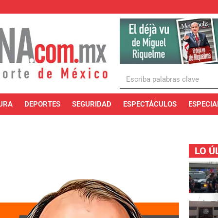
URA
DEPORTES
SEGURIDAD
ESPECTÁCULOS
ESPECIA
LO Ú