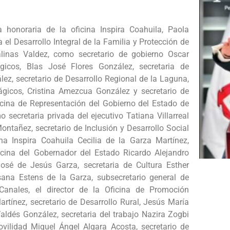
 honoraria de la oficina Inspira Coahuila, Paola
el Desarrollo Integral de la Familia y Protección de
linas Valdez, como secretario de gobierno Oscar
gicos, Blas José Flores González, secretaria de
ez, secretario de Desarrollo Regional de la Laguna,
gicos, Cristina Amezcua González y secretario de
ficina de Representación del Gobierno del Estado de
 secretaria privada del ejecutivo Tatiana Villarreal
ontañez, secretario de Inclusión y Desarrollo Social
na Inspira Coahuila Cecilia de la Garza Martínez,
ficina del Gobernador del Estado Ricardo Alejandro
sé de Jesús Garza, secretaria de Cultura Esther
ana Estens de la Garza, subsecretario general de
Canales, el director de la Oficina de Promoción
rtínez, secretario de Desarrollo Rural, Jesús María
ldés González, secretaria del trabajo Nazira Zogbi
ovilidad Miguel Ángel Algara Acosta, secretario de