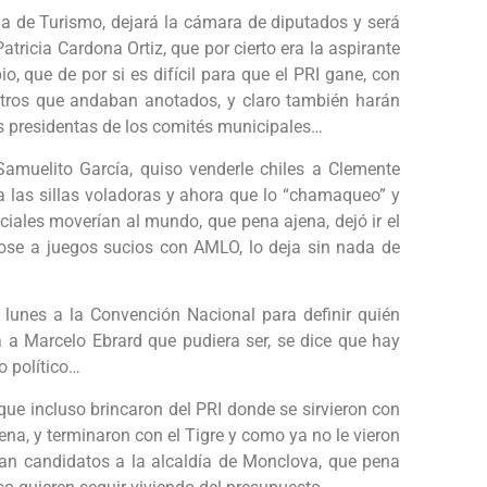
a de Turismo, dejará la cámara de diputados y será
tricia Cardona Ortiz, que por cierto era la aspirante
o, que de por si es difícil para que el PRI gane, con
otros que andaban anotados, y claro también harán
s presidentas de los comités municipales…
 Samuelito García, quiso venderle chiles a Clemente
 las sillas voladoras y ahora que lo “chamaqueo” y
ciales moverían al mundo, que pena ajena, dejó ir el
dose a juegos sucios con AMLO, lo deja sin nada de
unes a la Convención Nacional para definir quién
a a Marcelo Ebrard que pudiera ser, se dice que hay
o político…
que incluso brincaron del PRI donde se sirvieron con
ena, y terminaron con el Tigre y como ya no le vieron
ían candidatos a la alcaldía de Monclova, que pena