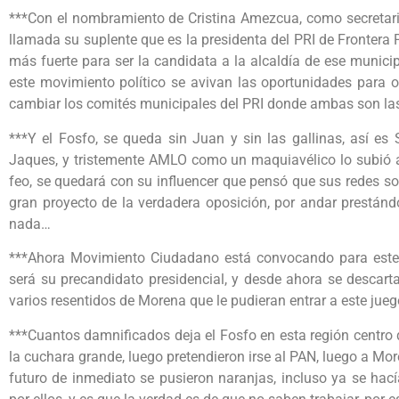
***Con el nombramiento de Cristina Amezcua, como secretari
llamada su suplente que es la presidenta del PRI de Frontera Pa
más fuerte para ser la candidata a la alcaldía de ese municipi
este movimiento político se avivan las oportunidades para 
cambiar los comités municipales del PRI donde ambas son la
***Y el Fosfo, se queda sin Juan y sin las gallinas, así es
Jaques, y tristemente AMLO como un maquiavélico lo subió a
feo, se quedará con su influencer que pensó que sus redes so
gran proyecto de la verdadera oposición, por andar prestán
nada…
***Ahora Movimiento Ciudadano está convocando para este l
será su precandidato presidencial, y desde ahora se descart
varios resentidos de Morena que le pudieran entrar a este jueg
***Cuantos damnificados deja el Fosfo en esta región centro 
la cuchara grande, luego pretendieron irse al PAN, luego a Mor
futuro de inmediato se pusieron naranjas, incluso ya se hac