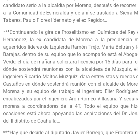
candidato serio a la alcaldía por Morena, después de recorrer
a la Comunidad de Esmeralda y de ahí se trasladó a Sierra M
Tabares, Paulo Flores líder nato y el ex Regidor…
***Continuando la gira de Proselitismo en Químicas del Rey e
Hernández, la ex candidata de Morena a la presidencia 
aguerridos líderes de Izquierda Ramón Trejo, María Beltrán y 
Barajas, dentro de su equipo que lo acompañó está el Aboga
Verde, el día de mañana solicitará licencia por 15 días para re
dónde sostendrá reuniones con la alcaldesa de Múzquiz, el l
ingeniero Ricardo Maltos Muzquiz, dará entrevistas y ruedas d
Castaños en dónde sostendrá reunión con el alcalde de More
Morena y su equipo de trabajo el ingeniero Elier Rodrígue
encabezados por el ingeniero Aron Romeo Villasana Y segui
morena a coordinadores de la 4T. Todo el equipo que hiz
ocasiones está ahora apoyando las aspiraciones del Dr. Jon
del II distrito de Coahuila…
***Hay que decirle al diputado Javier Borrego, que Frontera no 