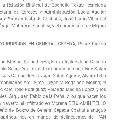
a Relación Bilateral de Coahuila Texas licenciada
retaría de Egresos y Administración Lucía Aguilar
ua y Saneamiento de Coahuila, José Lauro Villarreal
al Ángel Mahatma Sánchez, y el coordinador de Mejora
LA CORRUPCION EN GENERAL CEPEDA, Pobre Pueblo
uan Manuel Salas Leyva; El ex alcalde Juan Gilberto
ablo Salas Aguirre; el hermano incómodo Noe Salas
encias Campestres a: Juan Salas Aguirre; Álvaro Tello
nmobiliarios Arq. Alma Deyanira Regalado Molina; el
Álvaro Tello Rodríguez; Rolando Medina López, y los
es; Arq. Juan Pablo de la Peña; y los que hacen los
ia Navarro; el infiltrado en Morena BENJAMIN TELLO
ueño del Boxxo de General Cepeda Coahuila antiguo
 Caprinos, hoy en manos de delincuentes del PAN