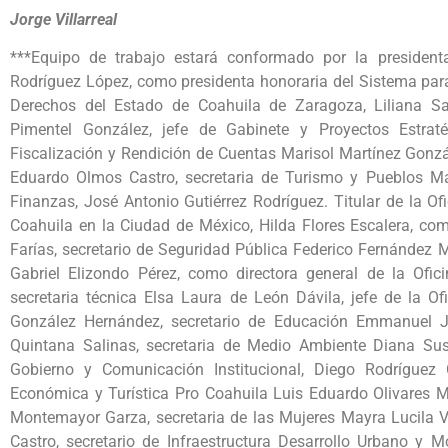
Jorge Villarreal
***Equipo de trabajo estará conformado por la presidenta
Rodríguez López, como presidenta honoraria del Sistema para 
Derechos del Estado de Coahuila de Zaragoza, Liliana Sa
Pimentel González, jefe de Gabinete y Proyectos Estraté
Fiscalización y Rendición de Cuentas Marisol Martínez Gonzál
Eduardo Olmos Castro, secretaria de Turismo y Pueblos Má
Finanzas, José Antonio Gutiérrez Rodríguez. Titular de la O
Coahuila en la Ciudad de México, Hilda Flores Escalera, como
Farías, secretario de Seguridad Pública Federico Fernández M
Gabriel Elizondo Pérez, como directora general de la Ofici
secretaria técnica Elsa Laura de León Dávila, jefe de la O
González Hernández, secretario de Educación Emmanuel Jo
Quintana Salinas, secretaria de Medio Ambiente Diana Sus
Gobierno y Comunicación Institucional, Diego Rodríguez 
Económica y Turística Pro Coahuila Luis Eduardo Olivares Ma
Montemayor Garza, secretaria de las Mujeres Mayra Lucila Va
Castro, secretario de Infraestructura Desarrollo Urbano y M