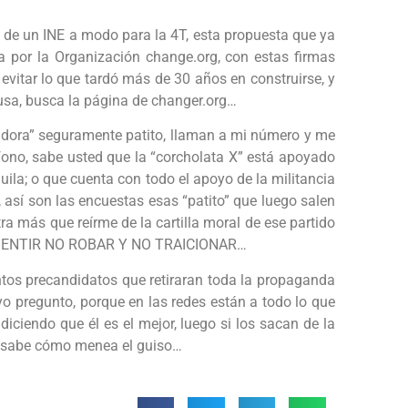
ey de un INE a modo para la 4T, esta propuesta que ya
 por la Organización change.org, con estas firmas
vitar lo que tardó más de 30 años en construirse, y
usa, busca la página de changer.org…
adora” seguramente patito, llaman a mi número y me
fono, sabe usted que la “corcholata X” está apoyado
uila; o que cuenta con todo el apoyo de la militancia
 así son las encuestas esas “patito” que luego salen
a más que reírme de la cartilla moral de ese partido
 NO MENTIR NO ROBAR Y NO TRAICIONAR…
ntos precandidatos que retiraran toda la propaganda
 pregunto, porque en las redes están a todo lo que
iciendo que él es el mejor, luego si los sacan de la
en sabe cómo menea el guiso…