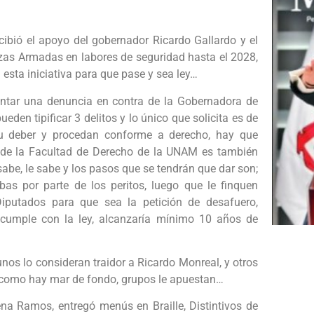
ibió el apoyo del gobernador Ricardo Gallardo y el
zas Armadas en labores de seguridad hasta el 2028,
sta iniciativa para que pase y sea ley…
entar una denuncia en contra de la Gobernadora de
en tipificar 3 delitos y lo único que solicita es de
su deber y procedan conforme a derecho, hay que
 de la Facultad de Derecho de la UNAM es también
abe, le sabe y los pasos que se tendrán que dar son;
ebas por parte de los peritos, luego que le finquen
iputados para que sea la petición de desafuero,
 cumple con la ley, alcanzaría mínimo 10 años de
nos lo consideran traidor a Ricardo Monreal, y otros
 y como hay mar de fondo, grupos le apuestan…
ena Ramos, entregó menús en Braille, Distintivos de