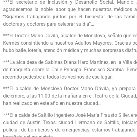
***El secretario de Inclusión y Desarrollo Social, Mano
agradecemos la noble labor que hacen nuestros médicos al 
“Sigamos trabajando juntos por el bienestar de las famil
doctoras y doctores para celebrar su día”…
***El Doctor Mario Dávila, alcalde de Monclova, señaló que e
Kermés consintiendo a nuestros Adultos Mayores. Gracias por
hubo baile, lotería, atención médica y muchas sorpresas di
***La alcaldesa de Sabinas Diana Haro Martínez, en la Villa d
de banqueta sobre la Calle Principal Francisco Sarabia. Ben
recorrido pedestre a todos los vecinos de ese lugar…
***El alcalde de Monclova Doctor Mario Dávila, ya prepara
diciembre, a las 11:00 de la mañana en el Teatro de la Ciudad
han realizado en este año en nuestra ciudad…
***El alcalde de Saltillo Ingeniero José María Frausto Siller, 
ciudad de Austin Texas, ciudad Hermana de Saltillo, iniciar
policial, de bomberos y de emergencias; estamos trabajando 