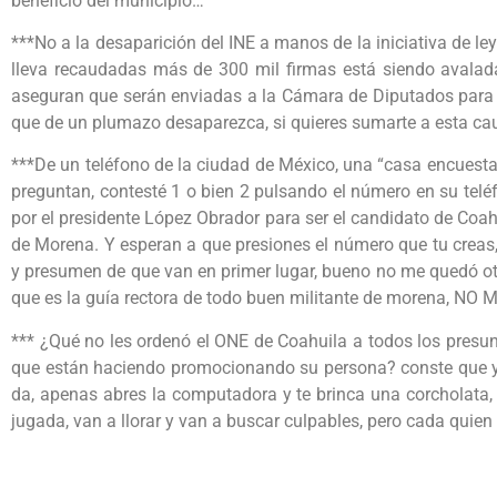
beneficio del municipio…
***No a la desaparición del INE a manos de la iniciativa de l
lleva recaudadas más de 300 mil firmas está siendo avalada
aseguran que serán enviadas a la Cámara de Diputados para e
que de un plumazo desaparezca, si quieres sumarte a esta ca
***De un teléfono de la ciudad de México, una “casa encuest
preguntan, contesté 1 o bien 2 pulsando el número en su telé
por el presidente López Obrador para ser el candidato de Coah
de Morena. Y esperan a que presiones el número que tu creas,
y presumen de que van en primer lugar, bueno no me quedó otr
que es la guía rectora de todo buen militante de morena,
*** ¿Qué no les ordenó el ONE de Coahuila a todos los presu
que están haciendo promocionando su persona? conste que yo
da, apenas abres la computadora y te brinca una corcholata, d
jugada, van a llorar y van a buscar culpables, pero cada qui