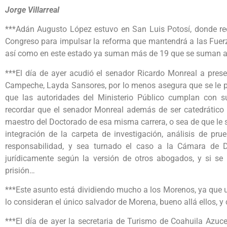
Jorge Villarreal
***Adán Augusto López estuvo en San Luis Potosí, donde rec
Congreso para impulsar la reforma que mantendrá a las Fuer
así como en este estado ya suman más de 19 que se suman a e
***El día de ayer acudió el senador Ricardo Monreal a pres
Campeche, Layda Sansores, por lo menos asegura que se le pued
que las autoridades del Ministerio Público cumplan con 
recordar que el senador Monreal además de ser catedrático
maestro del Doctorado de esa misma carrera, o sea de que le s
integración de la carpeta de investigación, análisis de pru
responsabilidad, y sea turnado el caso a la Cámara de D
jurídicamente según la versión de otros abogados, y si se
prisión…
***Este asunto está dividiendo mucho a los Morenos, ya que u
lo consideran el único salvador de Morena, bueno allá ellos,
***El día de ayer la secretaria de Turismo de Coahuila Azuc