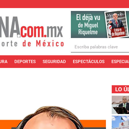
URA
DEPORTES
SEGURIDAD
ESPECTÁCULOS
ESPECIA
LO Ú