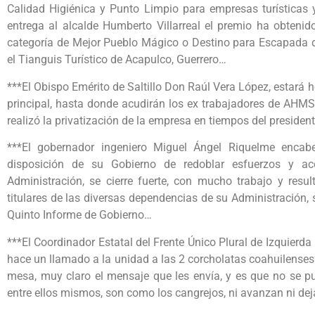
Calidad Higiénica y Punto Limpio para empresas turísticas 
entrega al alcalde Humberto Villarreal el premio ha obteni
categoría de Mejor Pueblo Mágico o Destino para Escapada 
el Tianguis Turístico de Acapulco, Guerrero…
***El Obispo Emérito de Saltillo Don Raúl Vera López, estará
principal, hasta donde acudirán los ex trabajadores de AHMS
realizó la privatización de la empresa en tiempos del presiden
***El gobernador ingeniero Miguel Ángel Riquelme encabe
disposición de su Gobierno de redoblar esfuerzos y a
Administración, se cierre fuerte, con mucho trabajo y resu
titulares de las diversas dependencias de su Administración, 
Quinto Informe de Gobierno…
***El Coordinador Estatal del Frente Único Plural de Izquierda 
hace un llamado a la unidad a las 2 corcholatas coahuilenses
mesa, muy claro el mensaje que les envía, y es que no se pu
entre ellos mismos, son como los cangrejos, ni avanzan ni dej