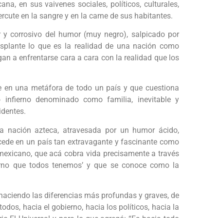
a, en sus vaivenes sociales, políticos, culturales,
cute en la sangre y en la carne de sus habitantes.
r y corrosivo del humor (muy negro), salpicado por
esplante lo que es la realidad de una nación como
gan a enfrentarse cara a cara con la realidad que los
se en una metáfora de todo un país y que cuestiona
 infierno denominado como familia, inevitable y
identes.
la nación azteca, atravesada por un humor ácido,
ucede en un país tan extravagante y fascinante como
l mexicano, que acá cobra vida precisamente a través
ierno que todos tenemos’ y que se conoce como la
haciendo las diferencias más profundas y graves, de
odos, hacia el gobierno, hacia los políticos, hacia la