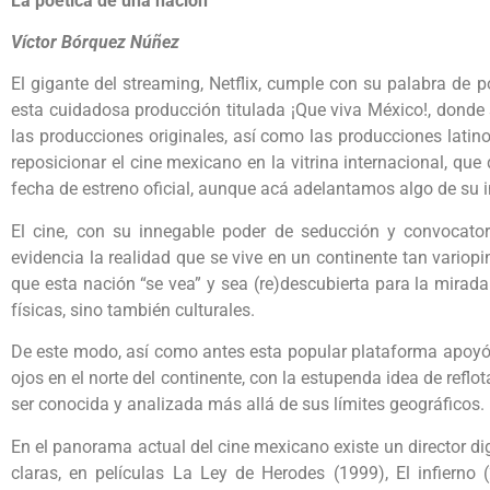
La poética de una nación
Víctor Bórquez Núñez
El gigante del streaming, Netflix, cumple con su palabra de p
esta cuidadosa producción titulada ¡Que viva México!, donde
las producciones originales, así como las producciones lati
reposicionar el cine mexicano en la vitrina internacional, que 
fecha de estreno oficial, aunque acá adelantamos algo de su i
El cine, con su innegable poder de seducción y convocatori
evidencia la realidad que se vive en un continente tan vario
que esta nación “se vea” y sea (re)descubierta para la mirada
físicas, sino también culturales.
De este modo, así como antes esta popular plataforma apoyó 
ojos en el norte del continente, con la estupenda idea de reflo
ser conocida y analizada más allá de sus límites geográficos.
En el panorama actual del cine mexicano existe un director di
claras, en películas La Ley de Herodes (1999), El infierno