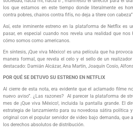
sociedad, hacia mí, hacia ti”, manifestó el director para el di
los que estamos en este tiempo donde literalmente es homb
contra pobres, chairos contra fifís, no deja a títere con cabeza”
Así, este inminente estreno en la plataforma de Netflix es 
pasar, en especial cuando nos revela una realidad que nos h
cómo somos como americanos.
En síntesis, ¡Que viva México! es una película que ha provoc
manera formal, que revela el celo y el sello de un realizado
destacado: Damián Alcázar, Ana Martín, Joaquín Cosío, Alfons
POR QUÉ SE DETUVO SU ESTRENO EN NETFLIX
Al cierre de esta nota, era evidente que el aclamado filme n
nuevo aviso”. ¿Las razones? Al parecer la plataforma de str
mes de ¡Que viva México!, incluida la pantalla grande. El dir
estrategia de lanzamiento para su novedosa sátira política y
original con el popular servidor de video bajo demanda, que a
los derechos absolutos de distribución.