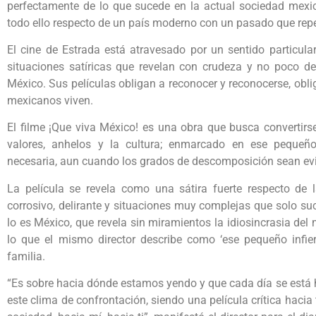
perfectamente de lo que sucede en la actual sociedad mexican
todo ello respecto de un país moderno con un pasado que reper
El cine de Estrada está atravesado por un sentido particula
situaciones satíricas que revelan con crudeza y no poco d
México. Sus películas obligan a reconocer y reconocerse, obli
mexicanos viven.
El filme ¡Que viva México! es una obra que busca convertir
valores, anhelos y la cultura; enmarcado en ese pequeño
necesaria, aun cuando los grados de descomposición sean ev
La película se revela como una sátira fuerte respecto de 
corrosivo, delirante y situaciones muy complejas que solo s
lo es México, que revela sin miramientos la idiosincrasia de
lo que el mismo director describe como ‘ese pequeño inf
familia.
“Es sobre hacia dónde estamos yendo y que cada día se está 
este clima de confrontación, siendo una película crítica hacia t