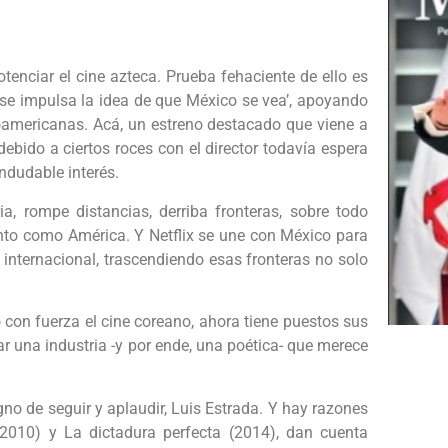
otenciar el cine azteca. Prueba fehaciente de ello es
 se impulsa la idea de que México se vea’, apoyando
noamericanas. Acá, un estreno destacado que viene a
debido a ciertos roces con el director todavía espera
ndudable interés.
a, rompe distancias, derriba fronteras, sobre todo
pinto como América. Y Netflix se une con México para
 internacional, trascendiendo esas fronteras no solo
con fuerza el cine coreano, ahora tiene puestos sus
tar una industria -y por ende, una poética- que merece
gno de seguir y aplaudir, Luis Estrada. Y hay razones
 (2010) y La dictadura perfecta (2014), dan cuenta