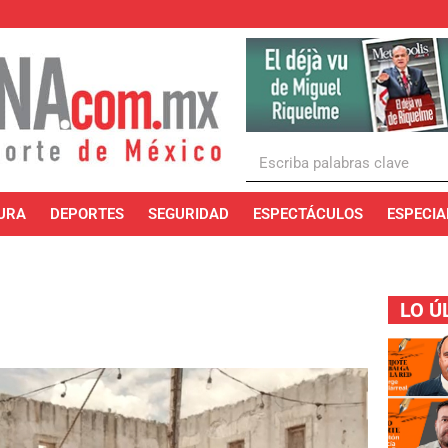
URA
DEPORTES
SEGURIDAD
ESPECTÁCULOS
ESPECIA
LO Ú