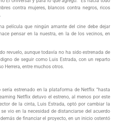
ario El Universal y para lo que agregó: “Es hacia todo
res contra mujeres, blancos contra negros, ricos
.
una película que ningún amante del cine debe dejar
ace pensar en la nuestra, en la de los vecinos, en
ado revuelo, aunque todavía no ha sido estrenada de
r digno de seguir como Luis Estrada, con un reparto
o Herrera, entre muchos otros.
o sería estrenado en la plataforma de Netflix “hasta
eaming Netflix detuvo el estreno, al menos por este
ector de la cinta, Luis Estrada, optó por cambiar la
 se vio en la necesidad de distanciarse del acuerdo
demás de financiar el proyecto, en un inicio ostentó