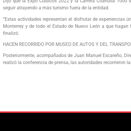
Dijo que la Expo Clásicos 2022 y la Carrera Coahuila 1000 
seguir atrayendo a más turismo fuera de la entidad.
“Estas actividades representan el disfrutar de experiencias ú
Monterrey y de todo el Estado de Nuevo León a que hagan tu
finalizó.
HACEN RECORRIDO POR MUSEO DE AUTOS Y DEL TRANSPO
Posteriormente, acompañados de Juan Manuel Escareño, Direc
realizó la conferencia de prensa, las autoridades recorrieron la