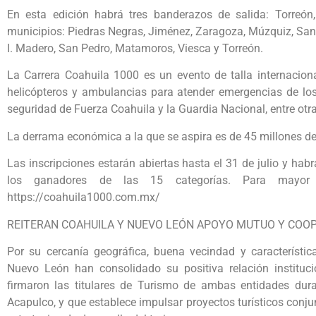
En esta edición habrá tres banderazos de salida: Torreón,
municipios: Piedras Negras, Jiménez, Zaragoza, Múzquiz, Sa
I. Madero, San Pedro, Matamoros, Viesca y Torreón.
La Carrera Coahuila 1000 es un evento de talla internacion
helicópteros y ambulancias para atender emergencias de los
seguridad de Fuerza Coahuila y la Guardia Nacional, entre otr
La derrama económica a la que se aspira es de 45 millones de 
Las inscripciones estarán abiertas hasta el 31 de julio y hab
los ganadores de las 15 categorías. Para mayor 
https://coahuila1000.com.mx/
REITERAN COAHUILA Y NUEVO LEÓN APOYO MUTUO Y COO
Por su cercanía geográfica, buena vecindad y característi
Nuevo León han consolidado su positiva relación institu
firmaron las titulares de Turismo de ambas entidades dur
Acapulco, y que establece impulsar proyectos turísticos conj