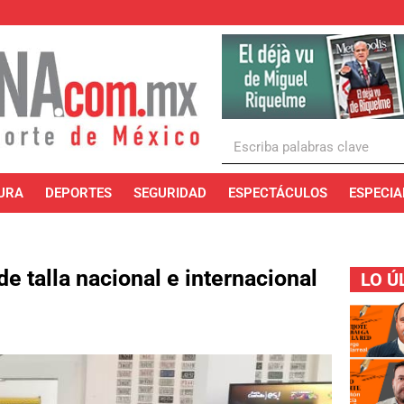
URA
DEPORTES
SEGURIDAD
ESPECTÁCULOS
ESPECIA
e talla nacional e internacional
LO Ú