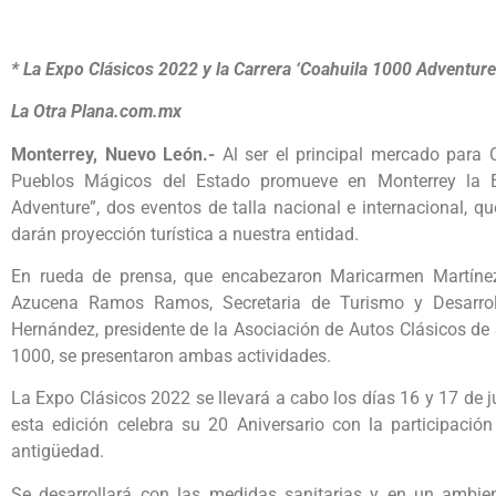
* La Expo Clásicos 2022 y la Carrera ‘Coahuila 1000 Adventure
La Otra Plana.com.mx
Monterrey, Nuevo León.-
Al ser el principal mercado para 
Pueblos Mágicos del Estado promueve en Monterrey la E
Adventure”, dos eventos de talla nacional e internacional, 
darán proyección turística a nuestra entidad.
En rueda de prensa, que encabezaron Maricarmen Martínez 
Azucena Ramos Ramos, Secretaria de Turismo y Desarrol
Hernández, presidente de la Asociación de Autos Clásicos de Sa
1000, se presentaron ambas actividades.
La Expo Clásicos 2022 se llevará a cabo los días 16 y 17 de jul
esta edición celebra su 20 Aniversario con la participac
antigüedad.
Se desarrollará con las medidas sanitarias y en un ambien