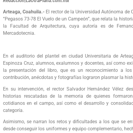
Redacción|LaOtraPlana.com.mx
Arteaga, Coahuila.-
El rector de la Universidad Autónoma de C
“Pegasos 73-78 El Vuelo de un Campeón”, que relata la histor
la Facultad de Arquitectura, cuya autoría es de Fernan
Mercadotecnia.
En el auditorio del plantel en ciudad Universitaria de Artea
Espinoza Cruz, alumnos, exalumnos y docentes, así como exi
la presentación del libro, que es un reconocimiento a lo
contribución, anécdotas y fotografías lograron plasmar la his
En su intervención, el rector Salvador Hernández Vélez de
historias rescatadas de la memoria de quienes formaron
cotidianos en el campo, así como el desarrollo y consolida
categoría.
Asimismo, se narran los retos y dificultades a los que se en
desde conseguir los uniformes y equipo complementario, hech