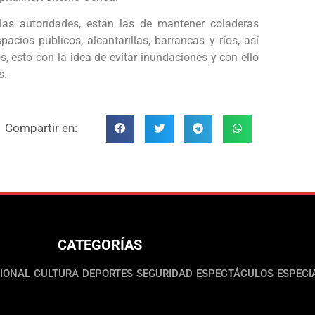
las autoridades, están las de mantener coladeras
pacios públicos, alcantarillas, barrancas y ríos, así
, esto con la idea de evitar inundaciones y con ello
s.
Compartir en:
CATEGORÍAS
IONAL
CULTURA
DEPORTES
SEGURIDAD
ESPECTÁCULOS
ESPECI