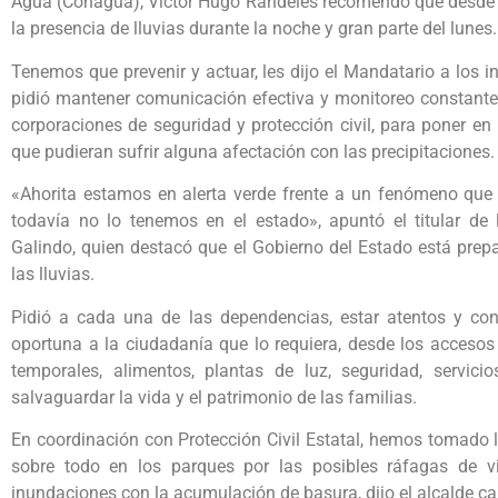
Agua (Conagua), Víctor Hugo Randeles recomendó que desde 
la presencia de lluvias durante la noche y gran parte del lunes.
Tenemos que prevenir y actuar, les dijo el Mandatario a los i
pidió mantener comunicación efectiva y monitoreo constante 
corporaciones de seguridad y protección civil, para poner e
que pudieran sufrir alguna afectación con las precipitaciones.
«Ahorita estamos en alerta verde frente a un fenómeno que 
todavía no lo tenemos en el estado», apuntó el titular de l
Galindo, quien destacó que el Gobierno del Estado está prep
las lluvias.
Pidió a cada una de las dependencias, estar atentos y c
oportuna a la ciudadanía que lo requiera, desde los accesos
temporales, alimentos, plantas de luz, seguridad, servici
salvaguardar la vida y el patrimonio de las familias.
En coordinación con Protección Civil Estatal, hemos tomado 
sobre todo en los parques por las posibles ráfagas de vi
inundaciones con la acumulación de basura, dijo el alcalde ca