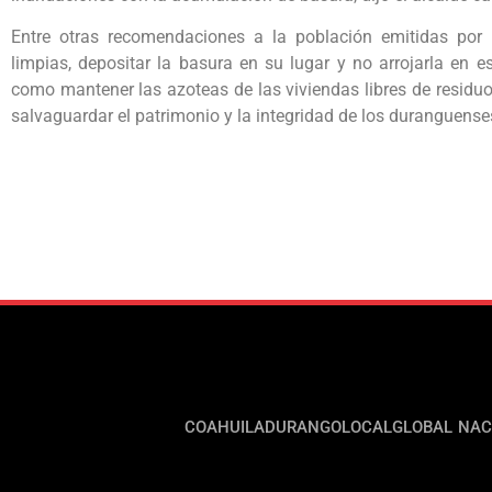
Entre otras recomendaciones a la población emitidas por 
limpias, depositar la basura en su lugar y no arrojarla en es
como mantener las azoteas de las viviendas libres de residuos
salvaguardar el patrimonio y la integridad de los duranguense
COAHUILA
DURANGO
LOCAL
GLOBAL
NAC