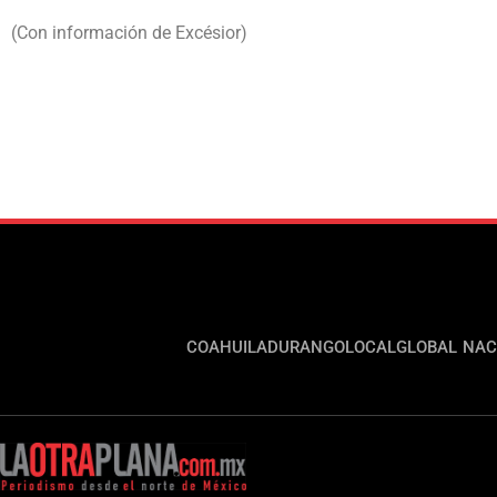
(Con información de Excésior)
COAHUILA
DURANGO
LOCAL
GLOBAL
NAC