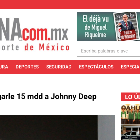
URA
DEPORTES
SEGURIDAD
ESPECTÁCULOS
ESPECIA
garle 15 mdd a Johnny Deep
LO Ú