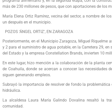
programa alimentario y, en la segunda etapa, con la construc
más de 230 millones de pesos, que con aportaciones de los m
María Elena Ortiz Ramírez, vecina del sector, a nombre de lo
un después en el municipio.
POZOS ‘ÁNGEL ORTIZ’, EN ZARAGOZA
Posteriormente, en el Municipio Zaragoza, Miguel Riquelme asi
y 2 para el suministro de agua potable, en la Carretera 29, en
del Estado y la empresa Constellation Brands, invierten 10 mil
En este lugar, hizo mención a la colaboración de la planta cer
de Coahuila, donde se acercan a conocer las necesidades d
siguen generando empleos.
Subrayó la importancia de resolver de fondo la problemática 
hidráulica.
La alcaldesa Laura María Galindo Dovalina resaltó la tra
comunidad.