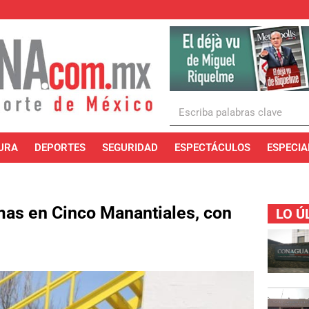
URA
DEPORTES
SEGURIDAD
ESPECTÁCULOS
ESPECIA
as en Cinco Manantiales, con
LO Ú