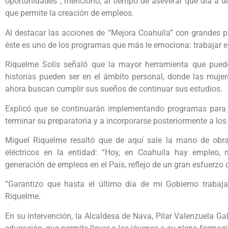
oportunidades”, mencionó, al tiempo de aseverar que día a d
que permite la creación de empleos.
Al destacar las acciones de “Mejora Coahuila” con grandes p
éste es uno de los programas que más le emociona: trabajar e
Riquelme Solís señaló que la mayor herramienta que pued
historias pueden ser en el ámbito personal, donde las muje
ahora buscan cumplir sus sueños de continuar sus estudios.
Explicó que se continuarán implementando programas para 
terminar su preparatoria y a incorporarse posteriormente a los 
Miguel Riquelme resaltó que de aquí sale la mano de obr
eléctricos en la entidad: “Hoy, en Coahuila hay empleo
generación de empleos en el País, reflejo de un gran esfuerzo d
“Garantizo que hasta el último día de mi Gobierno trabaja
Riquelme.
En su intervención, la Alcaldesa de Nava, Pilar Valenzuela Ga