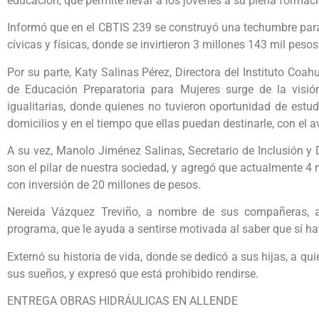
educación, que permite llevar a los jóvenes a su plena formaci
Informó que en el CBTIS 239 se construyó una techumbre para
cívicas y físicas, donde se invirtieron 3 millones 143 mil pesos
Por su parte, Katy Salinas Pérez, Directora del Instituto Coa
de Educación Preparatoria para Mujeres surge de la visió
igualitarias, donde quienes no tuvieron oportunidad de estud
domicilios y en el tiempo que ellas puedan destinarle, con el a
A su vez, Manolo Jiménez Salinas, Secretario de Inclusión y 
son el pilar de nuestra sociedad, y agregó que actualmente 4 
con inversión de 20 millones de pesos.
Nereida Vázquez Treviño, a nombre de sus compañeras, a
programa, que le ayuda a sentirse motivada al saber que sí h
Externó su historia de vida, donde se dedicó a sus hijas, a qui
sus sueños, y expresó que está prohibido rendirse.
ENTREGA OBRAS HIDRÁULICAS EN ALLENDE