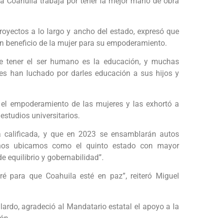
ía Coahuila trabaja por tener la mejor mano de obra
royectos a lo largo y ancho del estado, expresó que
n beneficio de la mujer para su empoderamiento.
e tener el ser humano es la educación, y muchas
res han luchado por darles educación a sus hijos y
el empoderamiento de las mujeres y las exhortó a
estudios universitarios.
a calificada, y que en 2023 se ensamblarán autos
, nos ubicamos como el quinto estado con mayor
e equilibrio y gobernabilidad”.
ré para que Coahuila esté en paz”, reiteró Miguel
llardo, agradeció al Mandatario estatal el apoyo a la