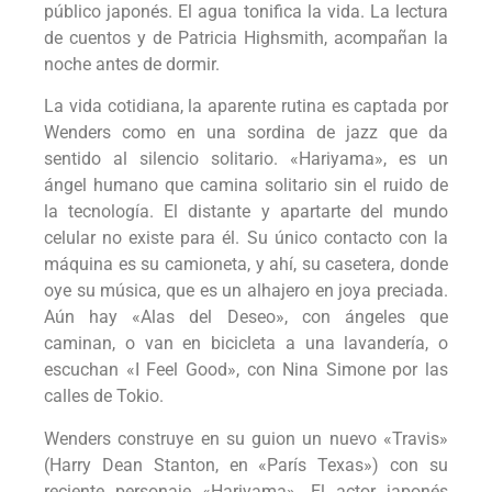
público japonés. El agua tonifica la vida. La lectura
de cuentos y de Patricia Highsmith, acompañan la
noche antes de dormir.
La vida cotidiana, la aparente rutina es captada por
Wenders como en una sordina de jazz que da
sentido al silencio solitario. «Hariyama», es un
ángel humano que camina solitario sin el ruido de
la tecnología. El distante y apartarte del mundo
celular no existe para él. Su único contacto con la
máquina es su camioneta, y ahí, su casetera, donde
oye su música, que es un alhajero en joya preciada.
Aún hay «Alas del Deseo», con ángeles que
caminan, o van en bicicleta a una lavandería, o
escuchan «I Feel Good», con Nina Simone por las
calles de Tokio.
Wenders construye en su guion un nuevo «Travis»
(Harry Dean Stanton, en «París Texas») con su
reciente personaje «Hariyama». El actor japonés