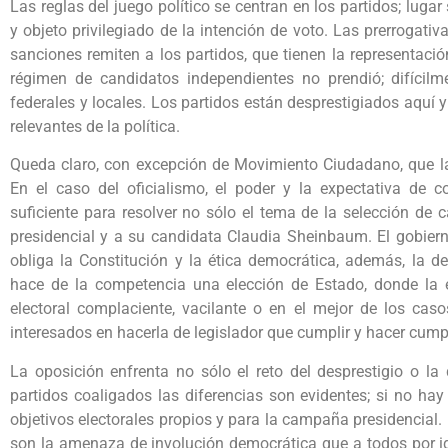
Las reglas del juego político se centran en los partidos; lug
y objeto privilegiado de la intención de voto. Las prerrogati
sanciones remiten a los partidos, que tienen la representaci
régimen de candidatos independientes no prendió; difícilme
federales y locales. Los partidos están desprestigiados aquí 
relevantes de la política.
Queda claro, con excepción de Movimiento Ciudadano, que la 
En el caso del oficialismo, el poder y la expectativa de c
suficiente para resolver no sólo el tema de la selección de 
presidencial y a su candidata Claudia Sheinbaum. El gobierno
obliga la Constitución y la ética democrática, además, la d
hace de la competencia una elección de Estado, donde la 
electoral complaciente, vacilante o en el mejor de los caso
interesados en hacerla de legislador que cumplir y hacer cumpli
La oposición enfrenta no sólo el reto del desprestigio o la 
partidos coaligados las diferencias son evidentes; si no hay
objetivos electorales propios y para la campaña presidencial.
son la amenaza de involución democrática que a todos por i