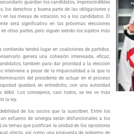
ar secundario guardan los candidatos, imprescindibles
vas, los derechos y buena parte de las obligaciones y
ón en las mesas de votación, no a los candidatos. El
nte será significativo en las próximas elecciones
y en otras partes, pero siguen siendo los sujetos más
contienda tendrá lugar en coaliciones de partidos.
onservarlo genera una cohesión interesada, eficaz,
candidatos, también para dar prioridad a la elección
 interviene a pesar de la imparcialidad a la que lo
eterminación del presidente de actuar en el proceso
equidad quedará en entredicho, con una autoridad
s débil. Los consejeros, casi todos, se les ve más
r la ley.
debilidad de los socios que la suscriben. Entre los
 un esfuerzo de sinergia serán disfuncionales a los
 Los temas que justifican la unidad de los opositores
gual afecta, así como una propuesta de gobierno de