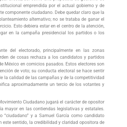
institucional emprendida por el actual gobierno y de
ante componente ciudadano. Debe quedar claro que la
planteamiento alternativo; no se trataba de ganar el
cicio. Esto debiera estar en el centro de la atención,
ugar en la campaña presidencial los partidos o los
e del electorado, principalmente en las zonas
rden de cosas rechaza a los candidatos y partidos
do de México en comicios pasados. Estos electores son
tención de voto; su conducta electoral se hace sentir
de la calidad de las campañas y de la competitividad
nifica aproximadamente un tercio de los votantes y
 Movimiento Ciudadano jugará el carácter de opositor
ía mayor en las contiendas legislativas y estatales.
to “ciudadano” y a Samuel García como candidato
n este sentido, la credibilidad y claridad opositora de