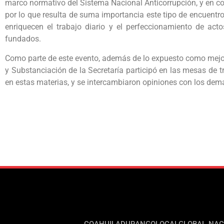
marco normativo del Sistema Nacional Anticorrupción, y en c
por lo que resulta de suma importancia este tipo de encuentro
enriquecen el trabajo diario y el perfeccionamiento de actos
fundados.
Como parte de este evento, además de lo expuesto como mejore
y Substanciación de la Secretaría participó en las mesas de t
en estas materias, y se intercambiaron opiniones con los dem
COAHUILA
DURANGO
LOCAL
GLOBAL
NAC