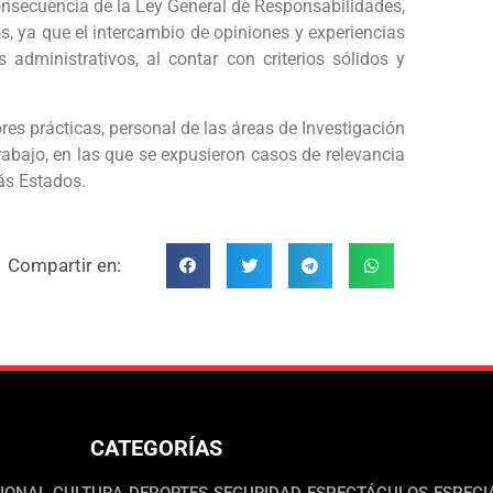
onsecuencia de la Ley General de Responsabilidades,
s, ya que el intercambio de opiniones y experiencias
 administrativos, al contar con criterios sólidos y
s prácticas, personal de las áreas de Investigación
rabajo, en las que se expusieron casos de relevancia
ás Estados.
Compartir en:
CATEGORÍAS
IONAL
CULTURA
DEPORTES
SEGURIDAD
ESPECTÁCULOS
ESPECI