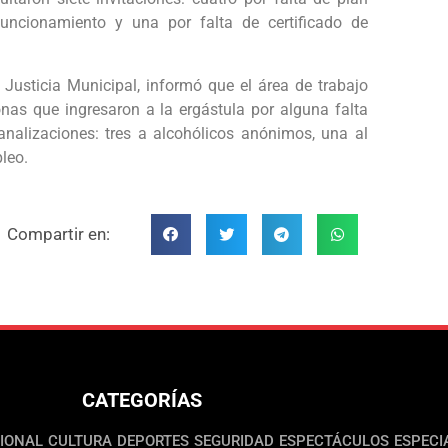
 funcionamiento y una por falta de certificado de
Justicia Municipal, informó que el área de trabajo
nas que ingresaron a la ergástula por alguna falta
analizaciones: tres a alcohólicos anónimos, una al
pleo.
Compartir en:
CATEGORÍAS
IONAL
CULTURA
DEPORTES
SEGURIDAD
ESPECTÁCULOS
ESPECI