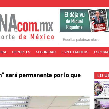
URA
DEPORTES
SEGURIDAD
ESPECTÁCULOS
ESPECIA
n” será permanente por lo que
LO Ú