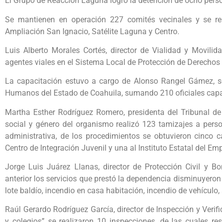
El Grupo de Reacción Laguna logró la detención de ocho pers
Se mantienen en operación 227 comités vecinales y se re
Ampliación San Ignacio, Satélite Laguna y Centro.
Luis Alberto Morales Cortés, director de Vialidad y Movili
agentes viales en el Sistema Local de Protección de Derecho
La capacitación estuvo a cargo de Alonso Rangel Gámez, se
Humanos del Estado de Coahuila, sumando 210 oficiales capa
Martha Esther Rodríguez Romero, presidenta del Tribunal de 
social y género del organismo realizó 123 tamizajes a perso
administrativa, de los procedimientos se obtuvieron cinco c
Centro de Integración Juvenil y una al Instituto Estatal del Em
Jorge Luis Juárez Llanas, director de Protección Civil y 
anterior los servicios que prestó la dependencia disminuyeron
lote baldío, incendio en casa habitación, incendio de vehículo
Raúl Gerardo Rodríguez García, director de Inspección y Verif
y colegios” se realizaron 10 inspecciones, de las cuales res