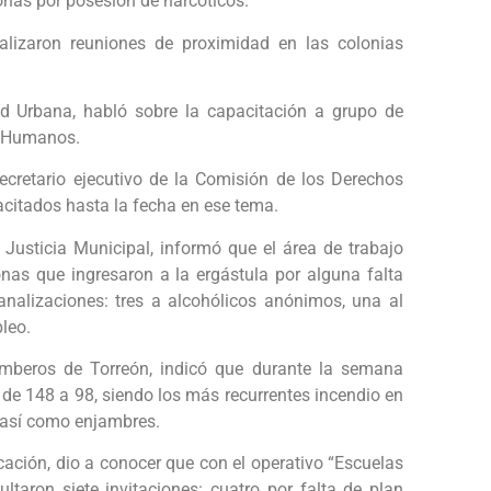
onas por posesión de narcóticos.
alizaron reuniones de proximidad en las colonias
dad Urbana, habló sobre la capacitación a grupo de
s Humanos.
cretario ejecutivo de la Comisión de los Derechos
citados hasta la fecha en ese tema.
Justicia Municipal, informó que el área de trabajo
nas que ingresaron a la ergástula por alguna falta
analizaciones: tres a alcohólicos anónimos, una al
pleo.
Bomberos de Torreón, indicó que durante la semana
 de 148 a 98, siendo los más recurrentes incendio en
, así como enjambres.
icación, dio a conocer que con el operativo “Escuelas
ultaron siete invitaciones: cuatro por falta de plan