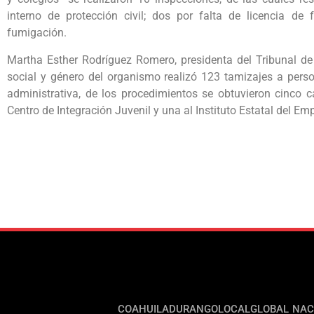
interno de protección civil; dos por falta de licencia de
fumigación.
Martha Esther Rodríguez Romero, presidenta del Tribunal de 
social y género del organismo realizó 123 tamizajes a perso
administrativa, de los procedimientos se obtuvieron cinco c
Centro de Integración Juvenil y una al Instituto Estatal del Em
COAHUILA
DURANGO
LOCAL
GLOBAL
NAC