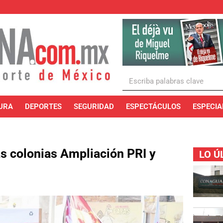
URA
DEPORTES
SEGURIDAD
ESPECTÁCULOS
ESPECIA
as colonias Ampliación PRI y
LO Ú